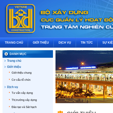
TRANG CHỦ
GIỚI THIỆU
DỊCH VỤ
TIN TỨC
SỰ KI
DANH MỤC
Trang chủ
Giới thiệu
Giới thiệu chung
Cơ cấu tổ chức
Dịch vụ
Tư vấn xây dựng
Thị trường xây dựng
Đào tạo và Sát hạch