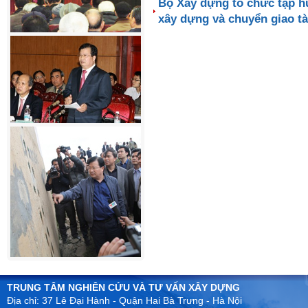
Bộ Xây dựng tổ chức tập h
xây dựng và chuyển giao t
TRUNG TÂM NGHIÊN CỨU VÀ TƯ VẤN XÂY DỰNG
Địa chỉ: 37 Lê Đại Hành - Quận Hai Bà Trưng - Hà Nội