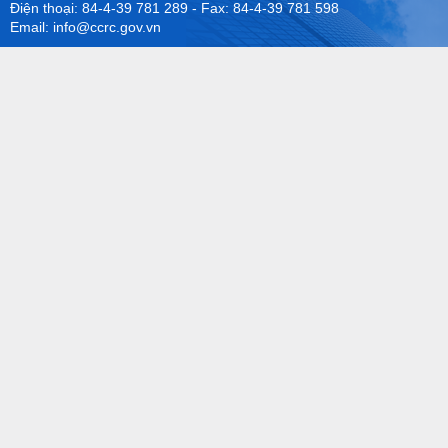
Điện thoại: 84-4-39 781 289 - Fax: 84-4-39 781 598
Email: info@ccrc.gov.vn