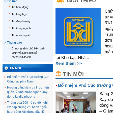
GIỚI THIỆU
Tin tức
Tin hoạt động
Chức
Tin tổng hợp
tư v
Tin địa phương
31/1
ngày
Tin trong ngành
Trun
Tin nước ngoài
đơn 
Thông báo
hoạt
Chương trình phổ biến Luật
mẫu 
2014 và Nghị định số
tại Kho bạc Nhà ..
59/2015/NĐ-CP
Xem thêm >>
TIN MỚI
TIN MỚI
Bổ nhiệm Phó Cục trưởng Cục
Công tác phía Nam
Bổ nhiệm Phó Cục trưởng 
Hướng dẫn, kiểm tra thực hiện
quản lý Nhà nước ngành Xây
Sáng 2
dựng tại địa phương
Xây dự
Thông qua 500 hồ sơ đề nghị
động v
xét cấp chứng chỉ hành nghề
– Giám
hoạt động xây dựng đầu tiên