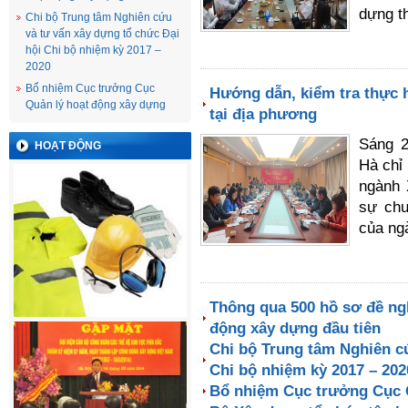
dựng th
Chi bộ Trung tâm Nghiên cứu
và tư vấn xây dựng tổ chức Đại
hội Chi bộ nhiệm kỳ 2017 –
2020
Bổ nhiệm Cục trưởng Cục
Hướng dẫn, kiểm tra thực 
Quản lý hoạt động xây dựng
tại địa phương
Sáng 2
HOẠT ĐỘNG
Hà chỉ 
ngành 
sự chu
của ng
Thông qua 500 hồ sơ đề ng
động xây dựng đầu tiên
Chi bộ Trung tâm Nghiên c
Chi bộ nhiệm kỳ 2017 – 202
Bổ nhiệm Cục trưởng Cục 