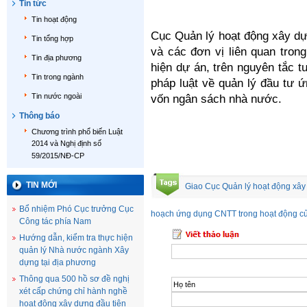
Tin tức
Tin hoạt động
Cục Quản lý hoạt động xây dựn
Tin tổng hợp
và các đơn vị liên quan tron
Tin địa phương
hiện dự án, trên nguyên tắc t
Tin trong ngành
pháp luật về quản lý đầu tư 
Tin nước ngoài
vốn ngân sách nhà nước.
Thông báo
Chương trình phổ biến Luật
2014 và Nghị định số
59/2015/NĐ-CP
TIN MỚI
Giao Cục Quản lý hoạt động xây 
Bổ nhiệm Phó Cục trưởng Cục
hoạch ứng dụng CNTT trong hoạt động c
Công tác phía Nam
Hướng dẫn, kiểm tra thực hiện
quản lý Nhà nước ngành Xây
dựng tại địa phương
Thông qua 500 hồ sơ đề nghị
xét cấp chứng chỉ hành nghề
hoạt động xây dựng đầu tiên