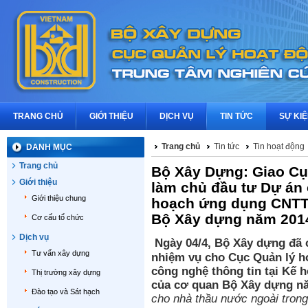
TRANG CHỦ
GIỚI THIỆU
DỊCH VỤ
TIN TỨC
SỰ KI
Trang chủ
Tin tức
Tin hoạt động
DANH MỤC
Trang chủ
Bộ Xây Dựng: Giao C
Giới thiệu
làm chủ đầu tư Dự án 
Giới thiệu chung
hoạch ứng dụng CNTT 
Bộ Xây dựng năm 201
Cơ cấu tổ chức
Dịch vụ
Ngày 04/4, Bộ Xây dựng đã 
Tư vấn xây dựng
nhiệm vụ cho Cục Quản lý h
công nghệ thông tin tại Kế
Thị trường xây dựng
của cơ quan Bộ Xây dựng n
Đào tạo và Sát hạch
cho nhà thầu nước ngoài trong