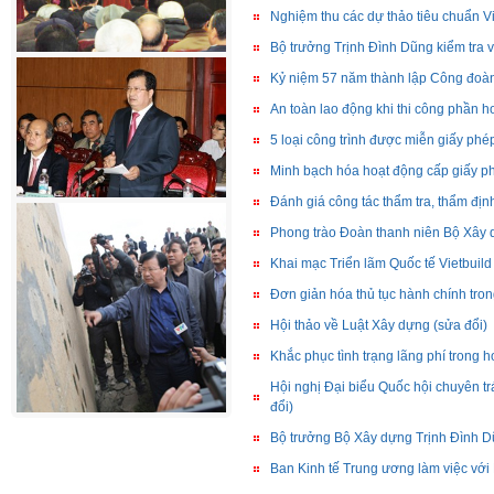
Nghiệm thu các dự thảo tiêu chuẩn V
Bộ trưởng Trịnh Đình Dũng kiểm tra v
Kỷ niệm 57 năm thành lập Công đoà
An toàn lao động khi thi công phần ho
5 loại công trình được miễn giấy ph
Minh bạch hóa hoạt động cấp giấy p
Đánh giá công tác thẩm tra, thẩm định
Phong trào Đoàn thanh niên Bộ Xây 
Khai mạc Triển lãm Quốc tế Vietbuil
Đơn giản hóa thủ tục hành chính tr
Hội thảo về Luật Xây dựng (sửa đổi)
Khắc phục tình trạng lãng phí trong 
Hội nghị Đại biểu Quốc hội chuyên t
đổi)
Bộ trưởng Bộ Xây dựng Trịnh Đình D
Ban Kinh tế Trung ương làm việc vớ