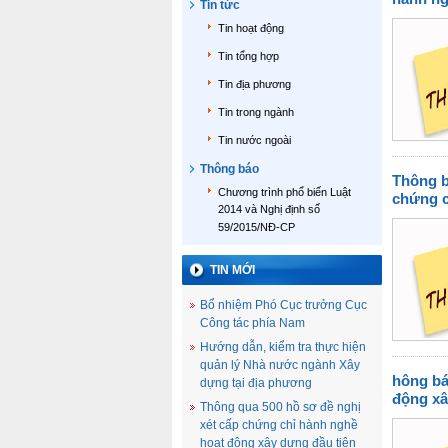
Tin tức
Tin hoạt động
Tin tổng hợp
Tin địa phương
Tin trong ngành
Tin nước ngoài
Thông báo
Thông b
Chương trình phổ biến Luật
chứng c
2014 và Nghị định số
59/2015/NĐ-CP
TIN MỚI
Bổ nhiệm Phó Cục trưởng Cục
Công tác phía Nam
Hướng dẫn, kiểm tra thực hiện
quản lý Nhà nước ngành Xây
hông bá
dựng tại địa phương
động xâ
Thông qua 500 hồ sơ đề nghị
xét cấp chứng chỉ hành nghề
hoạt động xây dựng đầu tiên