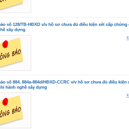
áo số 128/TB-HĐXD v/v hồ sơ chưa đủ điều kiện xét cấp chứng 
hề xây dựng
X
áo số 884, 884a-884d/HĐXD-CCRC v/v hồ sơ chưa đủ điều kiện 
hỉ hành nghề xây dựng
X