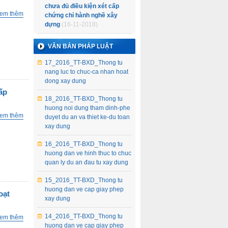
chưa đủ điều kiện xét cấp
em thêm
chứng chỉ hành nghề xây
dựng
(16-11-2018)
VĂN BẢN PHÁP LUẬT
17_2016_TT-BXD_Thong tu
nang luc to chuc-ca nhan hoat
dong xay dung
ấp
18_2016_TT-BXD_Thong tu
huong noi dung tham dinh-phe
em thêm
duyet du an va thiet ke-du toan
xay dung
16_2016_TT-BXD_Thong tu
huong dan ve hinh thuc to chuc
quan ly du an đau tu xay dung
15_2016_TT-BXD_Thong tu
huong dan ve cap giay phep
oạt
xay dung
14_2016_TT-BXD_Thong tu
em thêm
huong dan ve cap giay phep