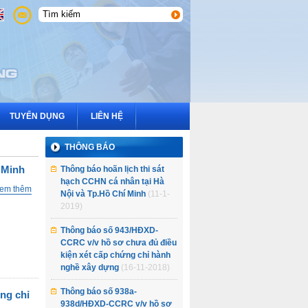
3
2
1
TUYỂN DỤNG
LIÊN HỆ
THÔNG BÁO
 Minh
Thông báo hoãn lịch thi sát
hạch CCHN cá nhân tại Hà
em thêm
Nội và Tp.Hồ Chí Minh
(11-1-
2019)
Thông báo số 943/HĐXD-
CCRC v/v hồ sơ chưa đủ điều
kiện xét cấp chứng chỉ hành
nghề xây dựng
(16-11-2018)
Thông báo số 938a-
ng chỉ
938d/HĐXD-CCRC v/v hồ sơ