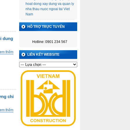
hoat dong xay dung va quan ly
nha thau nuoc ngoai tai Viet
Nam
HỖ TRỢ TRỰC TUYẾN
ội dung
Hotline: 0901 234 567
em thêm
LIÊN KẾT WEBSITE
ứng chỉ
em thêm