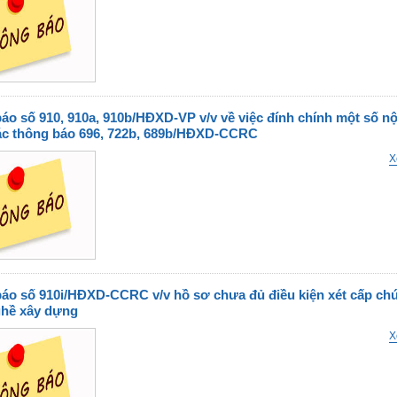
áo số 910, 910a, 910b/HĐXD-VP v/v về việc đính chính một số n
ác thông báo 696, 722b, 689b/HĐXD-CCRC
X
áo số 910i/HĐXD-CCRC v/v hồ sơ chưa đủ điều kiện xét cấp ch
hề xây dựng
X