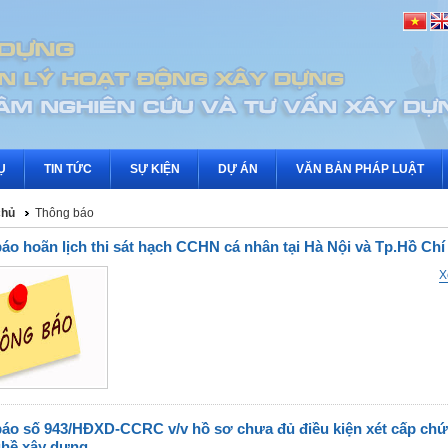
Ụ
TIN TỨC
SỰ KIỆN
DỰ ÁN
VĂN BẢN PHÁP LUẬT
chủ
Thông báo
áo hoãn lịch thi sát hạch CCHN cá nhân tại Hà Nội và Tp.Hồ Chí
X
áo số 943/HĐXD-CCRC v/v hồ sơ chưa đủ điều kiện xét cấp chứ
hề xây dựng