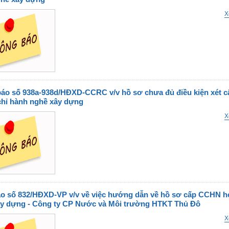
X
áo số 938a-938d/HĐXD-CCRC v/v hồ sơ chưa đủ điều kiện xét c
hỉ hành nghề xây dựng
X
o số 832/HĐXD-VP v/v về việc hướng dẫn về hồ sơ cấp CCHN h
y dựng - Công ty CP Nước và Môi trường HTKT Thủ Đô
X