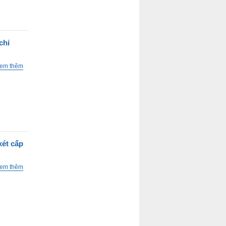
chỉ
em thêm
xét cấp
em thêm