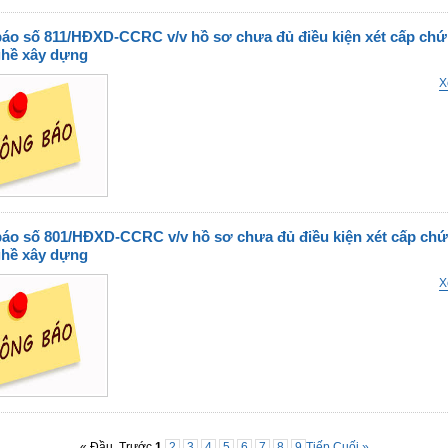
áo số 811/HĐXD-CCRC v/v hồ sơ chưa đủ điều kiện xét cấp chứ
hề xây dựng
X
áo số 801/HĐXD-CCRC v/v hồ sơ chưa đủ điều kiện xét cấp chứ
hề xây dựng
X
« Đầu
Trước
1
2
3
4
5
6
7
8
9
Tiếp
Cuối »