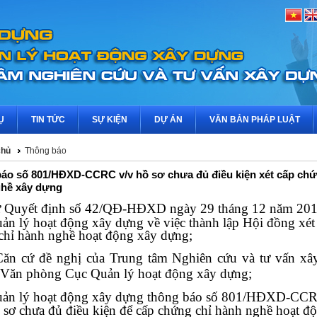
Ụ
TIN TỨC
SỰ KIỆN
DỰ ÁN
VĂN BẢN PHÁP LUẬT
chủ
Thông báo
áo số 801/HĐXD-CCRC v/v hồ sơ chưa đủ điều kiện xét cấp chứ
hề xây dựng
ứ Quyết định số 42/QĐ-HĐXD ngày 29 tháng 12 năm 201
ản lý hoạt động xây dựng về việc thành lập Hội đồng xét
chỉ hành nghề hoạt động xây dựng;
Căn cứ đề nghị của Trung tâm Nghiên cứu và tư vấn xâ
Văn phòng Cục Quản lý hoạt động xây dựng;
ản lý hoạt động xây dựng thông báo số 801/HĐXD-CC
ồ sơ chưa đủ điều kiện để cấp chứng chỉ hành nghề hoạt đ