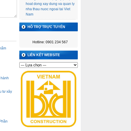
hoat dong xay dung va quan ly
nha thau nuoc ngoai tai Viet
Nam
HỖ TRỢ TRỰC TUYẾN
Hotline: 0901 234 567
thẩm
LIÊN KẾT WEBSITE
ỉ hành
u tư xây
 Phần