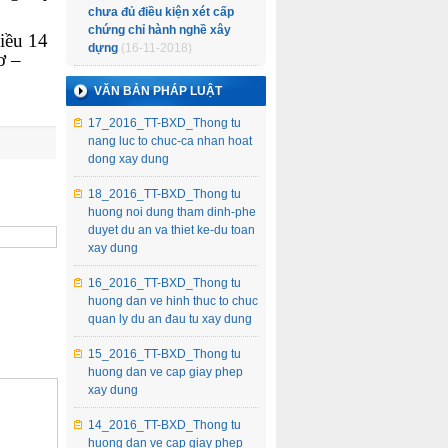
chưa đủ điều kiện xét cấp
chứng chỉ hành nghề xây
Điều 14
dựng
(16-11-2018)
ơ –
VĂN BẢN PHÁP LUẬT
17_2016_TT-BXD_Thong tu
nang luc to chuc-ca nhan hoat
dong xay dung
18_2016_TT-BXD_Thong tu
huong noi dung tham dinh-phe
duyet du an va thiet ke-du toan
xay dung
16_2016_TT-BXD_Thong tu
huong dan ve hinh thuc to chuc
quan ly du an đau tu xay dung
15_2016_TT-BXD_Thong tu
huong dan ve cap giay phep
xay dung
14_2016_TT-BXD_Thong tu
huong dan ve cap giay phep