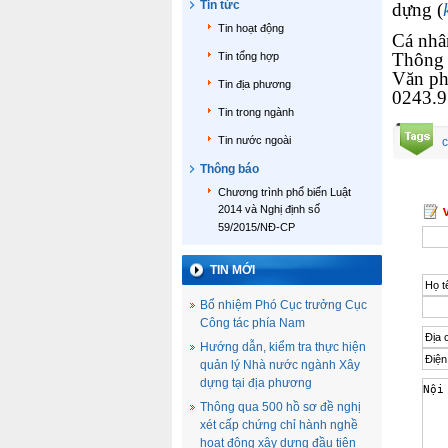
Tin tức
dựng (
Tin hoạt động
Cá nhân
Thông 
Tin tổng hợp
Văn ph
Tin địa phương
0243.9
Tin trong ngành
Tin nước ngoài
c
Thông báo
Chương trình phổ biến Luật
2014 và Nghị định số
59/2015/NĐ-CP
TIN MỚI
Bổ nhiệm Phó Cục trưởng Cục
Công tác phía Nam
Hướng dẫn, kiểm tra thực hiện
quản lý Nhà nước ngành Xây
dựng tại địa phương
Thông qua 500 hồ sơ đề nghị
xét cấp chứng chỉ hành nghề
hoạt động xây dựng đầu tiên