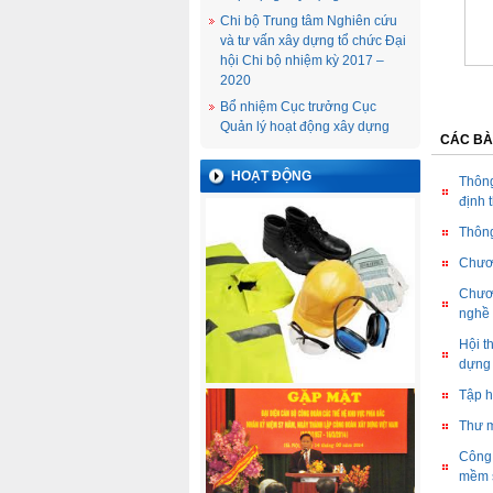
Chi bộ Trung tâm Nghiên cứu
và tư vấn xây dựng tổ chức Đại
hội Chi bộ nhiệm kỳ 2017 –
2020
Bổ nhiệm Cục trưởng Cục
Quản lý hoạt động xây dựng
CÁC BÀ
HOẠT ĐỘNG
Thông
định 
Thông
Chươn
Chươn
nghề 
Hội t
dựng
Tập h
Thư m
Công 
mềm s