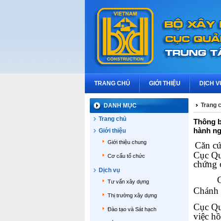
TRANG CHỦ
GIỚI THIỆU
DỊCH V
Trang 
DANH MỤC
Trang chủ
Thông b
hành ng
Giới thiệu
Giới thiệu chung
Căn c
Cục Qu
Cơ cấu tổ chức
chứng 
Dịch vụ
Tư vấn xây dựng
Chánh 
Thị trường xây dựng
Cục Qu
Đào tạo và Sát hạch
việc h