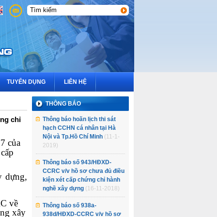
3
2
1
TUYỂN DỤNG
LIÊN HỆ
THÔNG BÁO
ng chỉ
Thông báo hoãn lịch thi sát
hạch CCHN cá nhân tại Hà
Nội và Tp.Hồ Chí Minh
(11-1-
7 của
2019)
 cấp
Thông báo số 943/HĐXD-
CCRC v/v hồ sơ chưa đủ điều
y dựng,
kiện xét cấp chứng chỉ hành
nghề xây dựng
(16-11-2018)
RC về
Thông báo số 938a-
ộng xây
938d/HĐXD-CCRC v/v hồ sơ