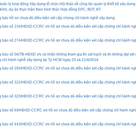
uản lý hoạt động Xây dựng tổ chức Hội thảo về công tác quản lý thiết kế xây dựng
trình, dự án thực hiện theo hình thức Hợp đồng EPC, BOT, BT
 báo hồ sơ chưa đủ điều kiện xét cấp chứng chỉ hành nghề xây dựng
 báo số 234/HĐXD-CCRC v/v hồ sơ chưa đủ điều kiện xét cấp chứng chỉ hành ng
 báo số 274/HĐXD-CCRC v/v hồ sơ chưa đủ điều kiện xét cấp chứng chỉ hành ng
 báo số 56/TB-HĐXD v/v cá nhân không tham gia thi sát hạch và thi không đạt xét
 chỉ hành nghề xây dựng tại Tp.HCM ngày 20 và 21/4/2018
 báo số 293/HĐXD-CCRC v/v hồ sơ chưa đủ điều kiện xét cấp chứng chỉ hành ng
 báo số 322/HĐXD-CCRC v/v hồ sơ chưa đủ điều kiện xét cấp chứng chỉ hành ng
 báo số 323/HĐXD-CCRC v/v hồ sơ chưa đủ điều kiện xét cấp chứng chỉ hành ng
 báo số 69/HĐXD-CCRC v/v hồ sơ chưa đủ điều kiện xét cấp chứng chỉ hành ngh
 báo số 443/HĐXD-CCRC v/v hồ sơ chưa đủ điều kiện xét cấp chứng chỉ hành ng