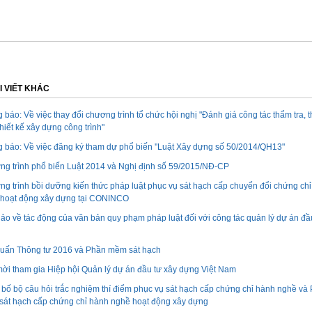
I VIẾT KHÁC
 báo: Về việc thay đổi chương trình tổ chức hội nghị "Đánh giá công tác thẩm tra, 
thiết kế xây dựng công trình"
 báo: Về việc đăng ký tham dự phổ biến ''Luật Xây dựng số 50/2014/QH13"
g trình phổ biến Luật 2014 và Nghị định số 59/2015/NĐ-CP
g trình bồi dưỡng kiến thức pháp luật phục vụ sát hạch cấp chuyển đổi chứng ch
hoạt động xây dựng tại CONINCO
hảo về tác động của văn bản quy phạm pháp luật đối với công tác quản lý dự án đầ
uấn Thông tư 2016 và Phần mềm sát hạch
ời tham gia Hiệp hội Quản lý dự án đầu tư xây dựng Việt Nam
bố bộ câu hỏi trắc nghiệm thí điểm phục vụ sát hạch cấp chứng chỉ hành nghề và
át hạch cấp chứng chỉ hành nghề hoạt động xây dựng