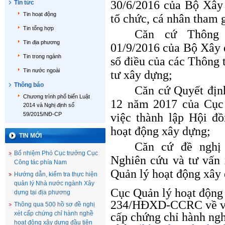
30/6/2016 của Bộ Xây
Tin tức
Tin hoạt động
tổ chức, cá nhân tham 
Tin tổng hợp
Căn cứ Thông 
Tin địa phương
01/9/2016 của Bộ Xây 
Tin trong ngành
số điều của các Thông 
Tin nước ngoài
tư xây dựng;
Thông báo
Căn cứ Quyết đị
Chương trình phổ biến Luật
12 năm 2017 của Cục
2014 và Nghị định số
59/2015/NĐ-CP
việc thành lập Hội đ
hoạt động xây dựng;
TIN MỚI
Căn cứ đề nghị
Bổ nhiệm Phó Cục trưởng Cục
Nghiên cứu và tư vấn
Công tác phía Nam
Quản lý hoạt động xây
Hướng dẫn, kiểm tra thực hiện
quản lý Nhà nước ngành Xây
Cục Quản lý hoạt động
dựng tại địa phương
234/HĐXD-CCRC về việ
Thông qua 500 hồ sơ đề nghị
xét cấp chứng chỉ hành nghề
cấp chứng chỉ hành ng
hoạt động xây dựng đầu tiên