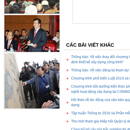
CÁC BÀI VIẾT KHÁC
Thông báo: Về việc thay đổi chương tr
định thiết kế xây dựng công trình"
Thông báo: Về việc đăng ký tham dự 
Chương trình phổ biến Luật 2014 và
Chương trình bồi dưỡng kiến thức ph
nghề hoạt động xây dựng tại CONI
Hội thảo về tác động của văn bản quy
dựng
Tập huấn Thông tư 2016 và Phần mề
Thư mời tham gia Hiệp hội Quản lý d
Công bố bộ câu hỏi trắc nghiệm thí 