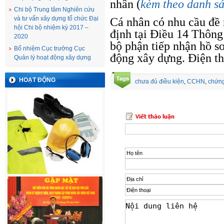
nhân (
kèm theo danh s
Chi bộ Trung tâm Nghiên cứu
và tư vấn xây dựng tổ chức Đại
Cá nhân có nhu cầu đề 
hội Chi bộ nhiệm kỳ 2017 –
định tại Điều 14 Thông
2020
bộ phận tiếp nhận hồ s
Bổ nhiệm Cục trưởng Cục
động xây dựng. Điện th
Quản lý hoạt động xây dựng
HOẠT ĐỘNG
chưa đủ điều kiện
,
CCHN
,
chứng