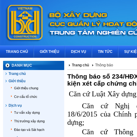
TRANG CHỦ
GIỚI THIỆU
DỊCH VỤ
TIN TỨC
SỰ KI
Trang chủ
Thông báo
DANH MỤC
Trang chủ
Thông báo số 234/HĐX
Giới thiệu
kiện xét cấp chứng c
Giới thiệu chung
Căn cứ Luật Xây dựng
Cơ cấu tổ chức
Căn cứ Nghị đ
Dịch vụ
18/6/2015 của Chính 
Tư vấn xây dựng
dựng;
Thị trường xây dựng
Đào tạo và Sát hạch
Căn cứ Thông 