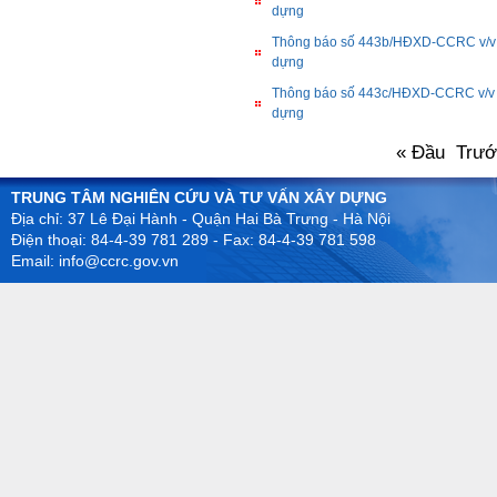
dựng
Thông báo số 443b/HĐXD-CCRC v/v h
dựng
Thông báo số 443c/HĐXD-CCRC v/v hồ
dựng
« Đầu
Trư
TRUNG TÂM NGHIÊN CỨU VÀ TƯ VẤN XÂY DỰNG
Địa chỉ: 37 Lê Đại Hành - Quận Hai Bà Trưng - Hà Nội
Điện thoại: 84-4-39 781 289 - Fax: 84-4-39 781 598
Email: info@ccrc.gov.vn