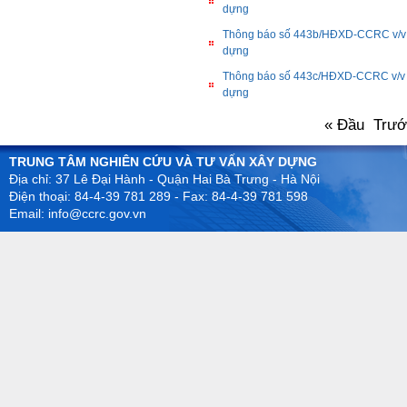
dựng
Thông báo số 443b/HĐXD-CCRC v/v h
dựng
Thông báo số 443c/HĐXD-CCRC v/v hồ
dựng
« Đầu
Trư
TRUNG TÂM NGHIÊN CỨU VÀ TƯ VẤN XÂY DỰNG
Địa chỉ: 37 Lê Đại Hành - Quận Hai Bà Trưng - Hà Nội
Điện thoại: 84-4-39 781 289 - Fax: 84-4-39 781 598
Email: info@ccrc.gov.vn