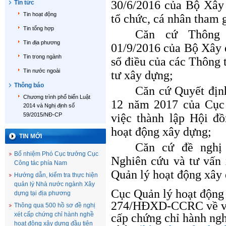
30/6/2016 của Bộ Xây
Tin tức
Tin hoạt động
tổ chức, cá nhân tham 
Tin tổng hợp
Căn cứ Thông 
Tin địa phương
01/9/2016 của Bộ Xây 
Tin trong ngành
số điều của các Thông 
Tin nước ngoài
tư xây dựng;
Thông báo
Căn cứ Quyết đị
Chương trình phổ biến Luật
12 năm 2017 của Cục
2014 và Nghị định số
59/2015/NĐ-CP
việc thành lập Hội đ
hoạt động xây dựng;
TIN MỚI
Căn cứ đề nghị
Bổ nhiệm Phó Cục trưởng Cục
Nghiên cứu và tư vấn
Công tác phía Nam
Quản lý hoạt động xây
Hướng dẫn, kiểm tra thực hiện
quản lý Nhà nước ngành Xây
Cục Quản lý hoạt động
dựng tại địa phương
274/HĐXD-CCRC về việ
Thông qua 500 hồ sơ đề nghị
xét cấp chứng chỉ hành nghề
cấp chứng chỉ hành ng
hoạt động xây dựng đầu tiên