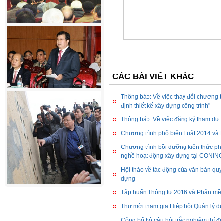
CÁC BÀI VIẾT KHÁC
Thông báo: Về việc thay đổi chương tr
định thiết kế xây dựng công trình"
Thông báo: Về việc đăng ký tham dự 
Chương trình phổ biến Luật 2014 và
Chương trình bồi dưỡng kiến thức ph
nghề hoạt động xây dựng tại CONI
Hội thảo về tác động của văn bản quy
dựng
Tập huấn Thông tư 2016 và Phần mề
Thư mời tham gia Hiệp hội Quản lý d
Công bố bộ câu hỏi trắc nghiệm thí 