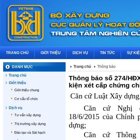
TRANG CHỦ
GIỚI THIỆU
DỊCH VỤ
TIN TỨC
SỰ KI
Trang chủ
Thông báo
DANH MỤC
Trang chủ
Thông báo số 274/HĐX
Giới thiệu
kiện xét cấp chứng c
Giới thiệu chung
Căn cứ Luật Xây dựng
Cơ cấu tổ chức
Căn cứ Nghị đ
Dịch vụ
18/6/2015 của Chính 
Tư vấn xây dựng
dựng;
Thị trường xây dựng
Đào tạo và Sát hạch
Căn cứ Thông 