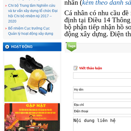
nhân (
kèm theo danh s
Chi bộ Trung tâm Nghiên cứu
và tư vấn xây dựng tổ chức Đại
Cá nhân có nhu cầu đề 
hội Chi bộ nhiệm kỳ 2017 –
định tại Điều 14 Thông
2020
bộ phận tiếp nhận hồ s
Bổ nhiệm Cục trưởng Cục
động xây dựng. Điện th
Quản lý hoạt động xây dựng
HOẠT ĐỘNG