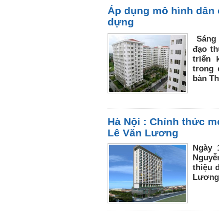
Áp dụng mô hình dân c
dựng
Sáng 
đạo th
triển
trong 
bàn Th
Hà Nội : Chính thức m
Lê Văn Lương
Ngày 
Nguyễn
thiệu 
Lương