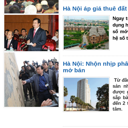
Hà Nội áp giá thuê đất
Ngay t
dụng h
số mới
hệ số t
Hà Nội: Nhộn nhịp phâ
mở bán
Từ đầ
sản n
được g
sắp bà
đến 2 
tâm.