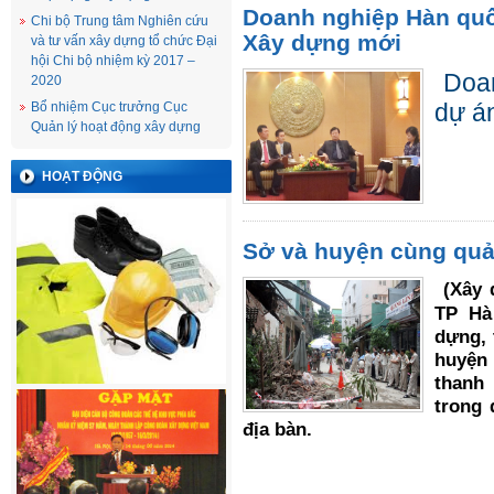
Doanh nghiệp Hàn quố
Chi bộ Trung tâm Nghiên cứu
Xây dựng mới
và tư vấn xây dựng tổ chức Đại
hội Chi bộ nhiệm kỳ 2017 –
Doa
2020
dự á
Bổ nhiệm Cục trưởng Cục
Quản lý hoạt động xây dựng
HOẠT ĐỘNG
Sở và huyện cùng quản
(Xây
TP Hà
dựng, 
huyện
thanh
trong 
địa bàn.