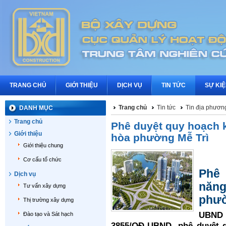
TRANG CHỦ
GIỚI THIỆU
DỊCH VỤ
TIN TỨC
SỰ KI
Trang chủ
Tin tức
Tin địa phươn
DANH MỤC
Trang chủ
Phê duyệt quy hoạch 
Giới thiệu
hòa phường Mễ Trì
Giới thiệu chung
Cơ cấu tổ chức
Phê 
Dịch vụ
năn
Tư vấn xây dựng
phườ
Thị trường xây dựng
UBND 
Đào tạo và Sát hạch
3855/QĐ-UBND, phê duyệt qu