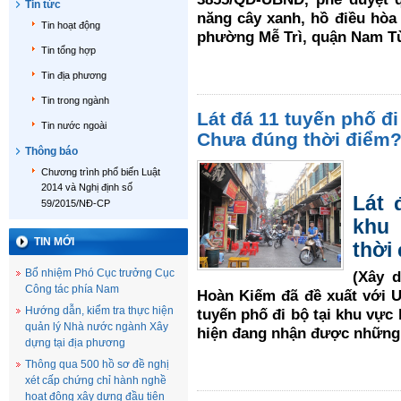
Tin tức
năng cây xanh, hồ điều hòa
Tin hoạt động
phường Mễ Trì, quận Nam T
Tin tổng hợp
Tin địa phương
Tin trong ngành
Lát đá 11 tuyến phố đi
Tin nước ngoài
Chưa đúng thời điểm
Thông báo
Chương trình phổ biến Luật
2014 và Nghị định số
Lát 
59/2015/NĐ-CP
khu 
TIN MỚI
thời
Bổ nhiệm Phó Cục trưởng Cục
(Xây 
Công tác phía Nam
Hoàn Kiếm đã đề xuất với U
Hướng dẫn, kiểm tra thực hiện
tuyến phố đi bộ tại khu vực 
quản lý Nhà nước ngành Xây
hiện đang nhận được những ý
dựng tại địa phương
Thông qua 500 hồ sơ đề nghị
xét cấp chứng chỉ hành nghề
hoạt động xây dựng đầu tiên