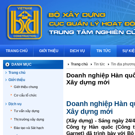
TRANG CHỦ
GIỚI THIỆU
DỊCH VỤ
TIN TỨC
SỰ KI
Trang chủ
Tin tức
Tin địa phươn
DANH MỤC
Trang chủ
Doanh nghiệp Hàn quố
Giới thiệu
Xây dựng mới
Giới thiệu chung
Cơ cấu tổ chức
Doanh nghiệp Hàn q
Dịch vụ
Xây dựng mới
Tư vấn xây dựng
Thị trường xây dựng
(Xây dựng) - Sáng ngày 24/
Công ty Hàn quốc (Công t
Đào tạo và Sát hạch
Garnet) đã trình bày với B