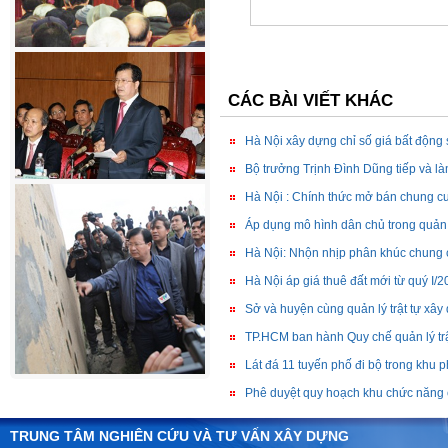
CÁC BÀI VIẾT KHÁC
Hà Nội xây dựng chỉ số giá bất động
Bộ trưởng Trịnh Đình Dũng tiếp và là
Hà Nội : Chính thức mở bán chung cư
Áp dụng mô hình dân chủ trong quản l
Hà Nội: Nhộn nhịp phân khúc chung 
Hà Nội áp giá thuê đất mới từ quý I/
Sở và huyện cùng quản lý trật tự xây
TP.HCM ban hành Quy chế quản lý trậ
Lát đá 11 tuyến phố đi bộ trong khu
Phê duyệt quy hoạch khu chức năng 
TRUNG TÂM NGHIÊN CỨU VÀ TƯ VẤN XÂY DỰNG