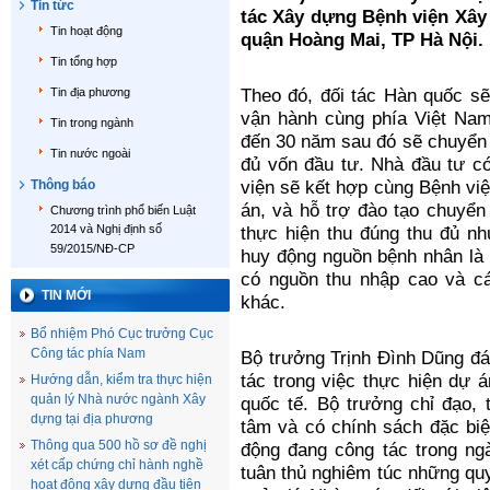
Tin tức
tác Xây dựng Bệnh viện Xây
Tin hoạt động
quận Hoàng Mai, TP Hà Nội.
Tin tổng hợp
Tin địa phương
Theo đó, đối tác Hàn quốc sẽ
vận hành cùng phía Việt Nam
Tin trong ngành
đến 30 năm sau đó sẽ chuyển d
Tin nước ngoài
đủ vốn đầu tư. Nhà đầu tư có
Thông báo
viện sẽ kết hợp cùng Bệnh việ
án, và hỗ trợ đào tạo chuyển
Chương trình phổ biến Luật
2014 và Nghị định số
thực hiện thu đúng thu đủ nh
59/2015/NĐ-CP
huy động nguồn bệnh nhân là
có nguồn thu nhập cao và c
TIN MỚI
khác.
Bổ nhiệm Phó Cục trưởng Cục
Công tác phía Nam
Bộ trưởng Trịnh Đình Dũng đá
tác trong việc thực hiện dự 
Hướng dẫn, kiểm tra thực hiện
quản lý Nhà nước ngành Xây
quốc tế. Bộ trưởng chỉ đạo,
dựng tại địa phương
tâm và có chính sách đặc biệ
Thông qua 500 hồ sơ đề nghị
động đang công tác trong n
xét cấp chứng chỉ hành nghề
tuân thủ nghiêm túc những quy
hoạt động xây dựng đầu tiên