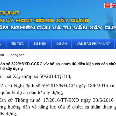
Ụ
TIN TỨC
SỰ KIỆN
DỰ ÁN
VĂN BẢN PHÁP LUẬT
chủ
Thông báo
áo số 322/HĐXD-CCRC v/v hồ sơ chưa đủ điều kiện xét cấp chứ
hề xây dựng
ứ Luật Xây dựng số 50/2014/QH13;
Căn cứ Nghị định số 59/2015/NĐ-CP ngày 18/6/2015 củ
 quản lý dự án đầu tư xây dựng;
Căn cứ Thông tư số 17/2016/TT-BXD ngày 30/6/2016
ng hướng dẫn về năng lực của tổ chức, cá nhân tham g
ây dựng;