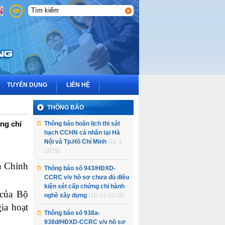
3
2
1
TUYỂN DỤNG
LIÊN HỆ
THÔNG BÁO
ng chỉ
Thông báo hoãn lịch thi sát
hạch CCHN cá nhân tại Hà
Nội và Tp.Hồ Chí Minh
(11-1-
2019)
a Chính
Thông báo số 943/HĐXD-
CCRC v/v hồ sơ chưa đủ điều
kiện xét cấp chứng chỉ hành
 của Bộ
nghề xây dựng
(16-11-2018)
ia hoạt
Thông báo số 938a-
938d/HĐXD-CCRC v/v hồ sơ