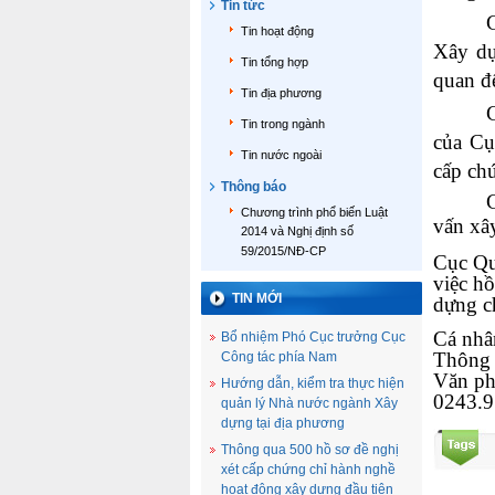
Tin tức
Tin hoạt động
Xây dự
Tin tổng hợp
quan đ
Tin địa phương
Tin trong ngành
của Cụ
Tin nước ngoài
cấp ch
Thông báo
Chương trình phổ biến Luật
vấn xâ
2014 và Nghị định số
59/2015/NĐ-CP
Cục Qu
việc h
TIN MỚI
dựng c
Cá nhân
Bổ nhiệm Phó Cục trưởng Cục
Thông 
Công tác phía Nam
Văn ph
Hướng dẫn, kiểm tra thực hiện
0243.9
quản lý Nhà nước ngành Xây
dựng tại địa phương
Thông qua 500 hồ sơ đề nghị
xét cấp chứng chỉ hành nghề
hoạt động xây dựng đầu tiên