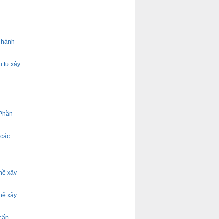
ỉ hành
u tư xây
 Phần
 các
hề xây
hề xây
 cấp