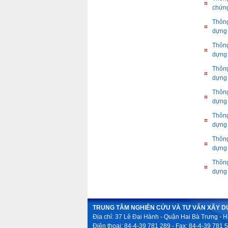
chứng
Thông
dựng
Thông
dựng
Thông
dựng
Thông
dựng
Thông
dựng
Thông
dựng
Thông
dựng
TRUNG TÂM NGHIÊN CỨU VÀ TƯ VẤN XÂY 
Địa chỉ: 37 Lê Đại Hành - Quận Hai Bà Trưng - H
Điện thoại: 84-4-39 781 289 - Fax: 84-4-39 781 