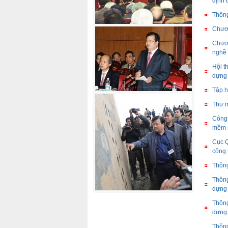
định 
Thông
Chươn
Chươn
nghề 
Hội t
dựng
Tập h
Thư m
Công 
mềm s
Cục Q
công 
Thông
Thông
dựng
Thông
dựng
Thông