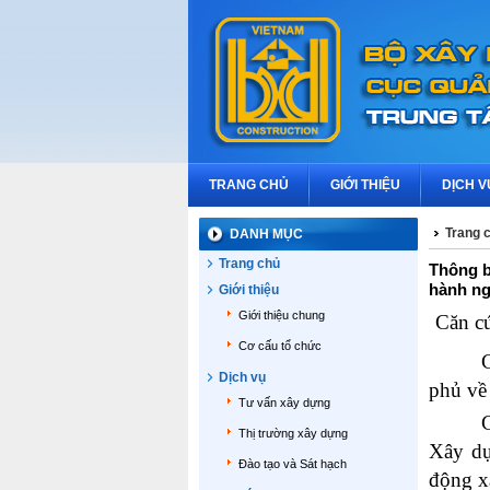
TRANG CHỦ
GIỚI THIỆU
DỊCH V
Trang 
DANH MỤC
Trang chủ
Thông b
hành ng
Giới thiệu
Giới thiệu chung
Căn c
Cơ cấu tổ chức
Dịch vụ
phủ về
Tư vấn xây dựng
Thị trường xây dựng
Xây dự
Đào tạo và Sát hạch
động x