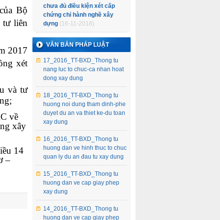
chưa đủ điều kiện xét cấp
 của Bộ
chứng chỉ hành nghề xây
tư liên
dựng
(16-11-2018)
VĂN BẢN PHÁP LUẬT
ăm 2017
17_2016_TT-BXD_Thong tu
ồng xét
nang luc to chuc-ca nhan hoat
dong xay dung
u và tư
18_2016_TT-BXD_Thong tu
ng;
huong noi dung tham dinh-phe
duyet du an va thiet ke-du toan
RC về
xay dung
ộng xây
16_2016_TT-BXD_Thong tu
huong dan ve hinh thuc to chuc
Điều 14
quan ly du an đau tu xay dung
ơ –
15_2016_TT-BXD_Thong tu
huong dan ve cap giay phep
xay dung
14_2016_TT-BXD_Thong tu
huong dan ve cap giay phep