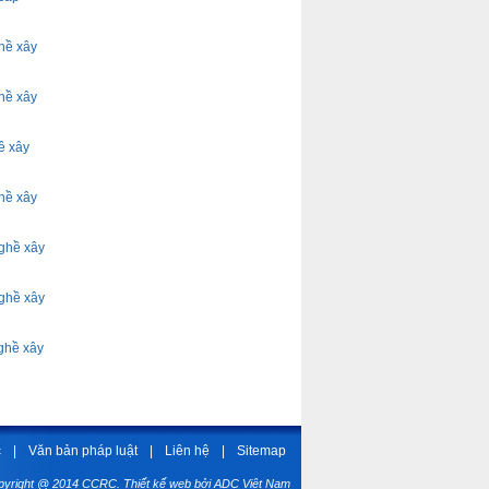
hề xây
hề xây
ề xây
hề xây
ghề xây
ghề xây
ghề xây
c
|
Văn bản pháp luật
|
Liên hệ
|
Sitemap
pyright @ 2014 CCRC.
Thiết kế web
bởi ADC Việt Nam