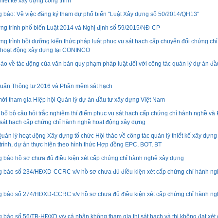
thiết kế xây dựng công trình"
 báo: Về việc đăng ký tham dự phổ biến ''Luật Xây dựng số 50/2014/QH13"
g trình phổ biến Luật 2014 và Nghị định số 59/2015/NĐ-CP
g trình bồi dưỡng kiến thức pháp luật phục vụ sát hạch cấp chuyển đổi chứng ch
hoạt động xây dựng tại CONINCO
hảo về tác động của văn bản quy phạm pháp luật đối với công tác quản lý dự án đầ
uấn Thông tư 2016 và Phần mềm sát hạch
ời tham gia Hiệp hội Quản lý dự án đầu tư xây dựng Việt Nam
bố bộ câu hỏi trắc nghiệm thí điểm phục vụ sát hạch cấp chứng chỉ hành nghề và
át hạch cấp chứng chỉ hành nghề hoạt động xây dựng
uản lý hoạt động Xây dựng tổ chức Hội thảo về công tác quản lý thiết kế xây dựng
trình, dự án thực hiện theo hình thức Hợp đồng EPC, BOT, BT
 báo hồ sơ chưa đủ điều kiện xét cấp chứng chỉ hành nghề xây dựng
 báo số 234/HĐXD-CCRC v/v hồ sơ chưa đủ điều kiện xét cấp chứng chỉ hành ng
 báo số 274/HĐXD-CCRC v/v hồ sơ chưa đủ điều kiện xét cấp chứng chỉ hành ng
 báo số 56/TB-HĐXD v/v cá nhân không tham gia thi sát hạch và thi không đạt xét