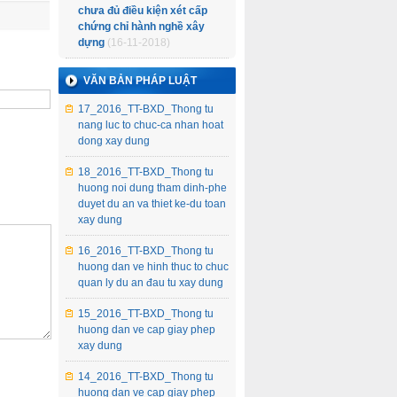
chưa đủ điều kiện xét cấp
chứng chỉ hành nghề xây
dựng
(16-11-2018)
VĂN BẢN PHÁP LUẬT
17_2016_TT-BXD_Thong tu
nang luc to chuc-ca nhan hoat
dong xay dung
18_2016_TT-BXD_Thong tu
huong noi dung tham dinh-phe
duyet du an va thiet ke-du toan
xay dung
16_2016_TT-BXD_Thong tu
huong dan ve hinh thuc to chuc
quan ly du an đau tu xay dung
15_2016_TT-BXD_Thong tu
huong dan ve cap giay phep
xay dung
14_2016_TT-BXD_Thong tu
huong dan ve cap giay phep