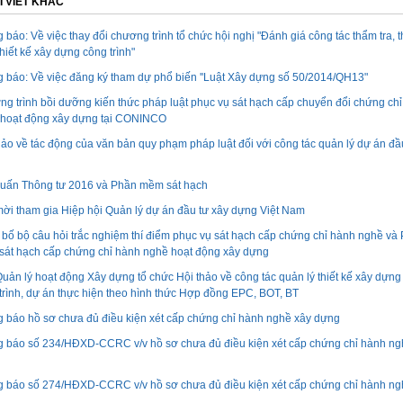
I VIẾT KHÁC
 báo: Về việc thay đổi chương trình tổ chức hội nghị "Đánh giá công tác thẩm tra, 
thiết kế xây dựng công trình"
 báo: Về việc đăng ký tham dự phổ biến ''Luật Xây dựng số 50/2014/QH13"
g trình bồi dưỡng kiến thức pháp luật phục vụ sát hạch cấp chuyển đổi chứng ch
hoạt động xây dựng tại CONINCO
hảo về tác động của văn bản quy phạm pháp luật đối với công tác quản lý dự án đầ
uấn Thông tư 2016 và Phần mềm sát hạch
ời tham gia Hiệp hội Quản lý dự án đầu tư xây dựng Việt Nam
bố bộ câu hỏi trắc nghiệm thí điểm phục vụ sát hạch cấp chứng chỉ hành nghề và
át hạch cấp chứng chỉ hành nghề hoạt động xây dựng
uản lý hoạt động Xây dựng tổ chức Hội thảo về công tác quản lý thiết kế xây dựng
trình, dự án thực hiện theo hình thức Hợp đồng EPC, BOT, BT
 báo hồ sơ chưa đủ điều kiện xét cấp chứng chỉ hành nghề xây dựng
 báo số 234/HĐXD-CCRC v/v hồ sơ chưa đủ điều kiện xét cấp chứng chỉ hành ng
 báo số 274/HĐXD-CCRC v/v hồ sơ chưa đủ điều kiện xét cấp chứng chỉ hành ng