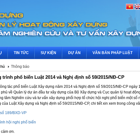
Ụ
TIN TỨC
SỰ KIỆN
DỰ ÁN
VĂN BẢN PHÁP LUẬT
chủ
Thông báo
trình phổ biến Luật 2014 và Nghị định số 59/2015/NĐ-CP
ông tác phổ biến Luật Xây dựng năm 2014 và Nghị định số 59/2015/NĐ-CP ngày 
 phủ về Quản lý dự án đầu tư xây dựng của Bộ Xây dựng và Cục quản lý hoạt độn
ng tâm Nghiên cứu và tư vấn xây dựng phối hợp tổ chức hội nghị phổ biến một số 
 của Luật Xây dựng và Nghị định số 59/2015/NĐ-CP, chi tiết xin xem trong công vă
 số 189/BXD-VP
ình hội nghị phổ biến
g cảm ơn.