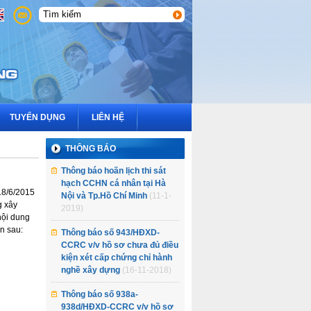
3
2
1
TUYỂN DỤNG
LIÊN HỆ
THÔNG BÁO
Thông báo hoãn lịch thi sát
hạch CCHN cá nhân tại Hà
18/6/2015
Nội và Tp.Hồ Chí Minh
(11-1-
g xây
2019)
nội dung
n sau:
Thông báo số 943/HĐXD-
CCRC v/v hồ sơ chưa đủ điều
kiện xét cấp chứng chỉ hành
nghề xây dựng
(16-11-2018)
Thông báo số 938a-
938d/HĐXD-CCRC v/v hồ sơ