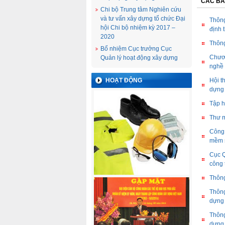
CÁC BÀ
Chi bộ Trung tâm Nghiên cứu
và tư vấn xây dựng tổ chức Đại
Thông
hội Chi bộ nhiệm kỳ 2017 –
định 
2020
Thông
Bổ nhiệm Cục trưởng Cục
Chươn
Quản lý hoạt động xây dựng
nghề 
HOẠT ĐỘNG
Hội t
dựng
Tập h
Thư m
Công 
mềm s
Cục Q
công 
Thông
Thông
dựng
Thông
dựng