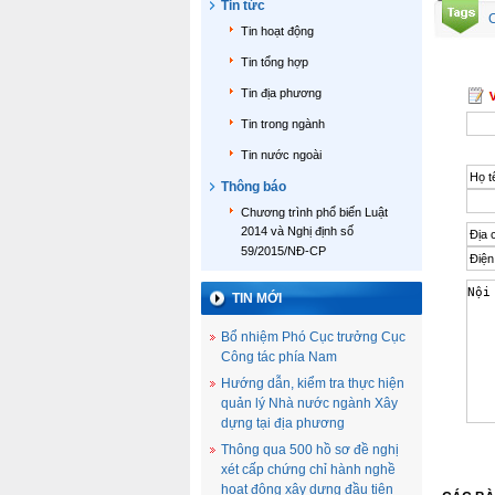
Tin tức
C
Tin hoạt động
Tin tổng hợp
Tin địa phương
Tin trong ngành
Tin nước ngoài
Thông báo
Chương trình phổ biến Luật
2014 và Nghị định số
59/2015/NĐ-CP
TIN MỚI
Bổ nhiệm Phó Cục trưởng Cục
Công tác phía Nam
Hướng dẫn, kiểm tra thực hiện
quản lý Nhà nước ngành Xây
dựng tại địa phương
Thông qua 500 hồ sơ đề nghị
xét cấp chứng chỉ hành nghề
hoạt động xây dựng đầu tiên