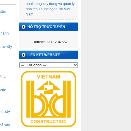
hoat dong xay dung va quan ly
nha thau nuoc ngoai tai Viet
thẩm
Nam
HỖ TRỢ TRỰC TUYẾN
ỉ hành
Hotline: 0901 234 567
u tư xây
LIÊN KẾT WEBSITE
 Phần
 các
hề xây
hề xây