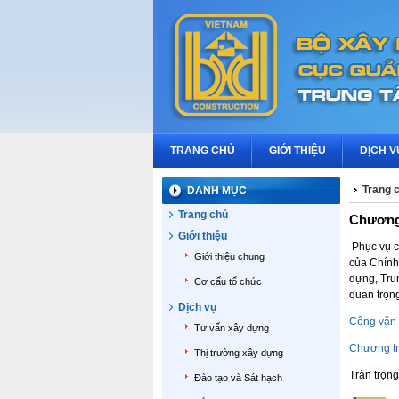
TRANG CHỦ
GIỚI THIỆU
DỊCH V
Trang 
DANH MỤC
Trang chủ
Chương 
Giới thiệu
Phục vụ c
Giới thiệu chung
của Chính
dựng, Tru
Cơ cấu tổ chức
quan trọng
Dịch vụ
Công văn
Tư vấn xây dựng
Chương tr
Thị trường xây dựng
Trân trọn
Đào tạo và Sát hạch