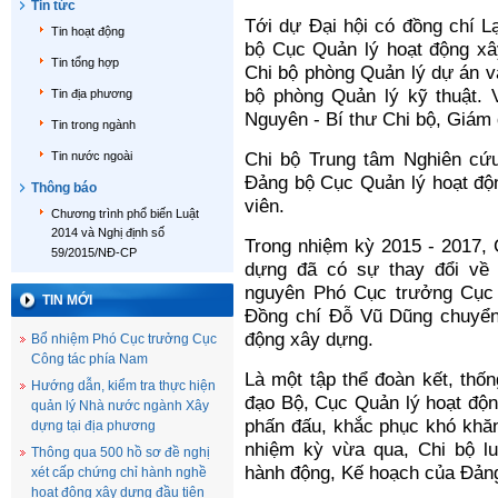
Tin tức
Tới dự Đại hội có đồng chí L
Tin hoạt động
bộ Cục Quản lý hoạt động xâ
Tin tổng hợp
Chi bộ phòng Quản lý dự án v
bộ phòng Quản lý kỹ thuật.
Tin địa phương
Nguyên - Bí thư Chi bộ, Giám
Tin trong ngành
Tin nước ngoài
Chi bộ Trung tâm Nghiên cứu
Đảng bộ Cục Quản lý hoạt độ
Thông báo
viên.
Chương trình phổ biến Luật
2014 và Nghị định số
Trong nhiệm kỳ 2015 - 2017, 
59/2015/NĐ-CP
dựng đã có sự thay đổi về
nguyên Phó Cục trưởng Cục 
TIN MỚI
Đồng chí Đỗ Vũ Dũng chuyển
động xây dựng.
Bổ nhiệm Phó Cục trưởng Cục
Công tác phía Nam
Là một tập thể đoàn kết, thố
Hướng dẫn, kiểm tra thực hiện
đạo Bộ, Cục Quản lý hoạt độn
quản lý Nhà nước ngành Xây
phấn đấu, khắc phục khó khăn
dựng tại địa phương
nhiệm kỳ vừa qua, Chi bộ l
Thông qua 500 hồ sơ đề nghị
hành động, Kế hoạch của Đảng
xét cấp chứng chỉ hành nghề
hoạt động xây dựng đầu tiên