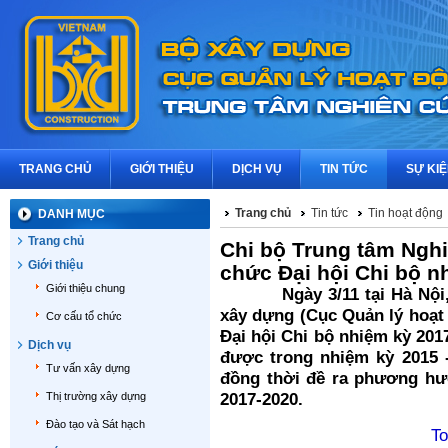
TRANG CHỦ
GIỚI THIỆU
DỊCH VỤ
TIN TỨC
SỰ KI
Trang chủ
Tin tức
Tin hoạt động
DANH MỤC
Trang chủ
Chi bộ Trung tâm Nghi
Giới thiệu
chức Đại hội Chi bộ n
Giới thiệu chung
Ngày 3/11 tại Hà Nội, Ch
xây dựng (Cục Quản lý hoạt
Cơ cấu tổ chức
Đại hội Chi bộ nhiệm kỳ 201
Dịch vụ
được trong nhiệm kỳ 2015 
Tư vấn xây dựng
đồng thời đề ra phương hư
Thị trường xây dựng
2017-2020.
Đào tạo và Sát hạch
To