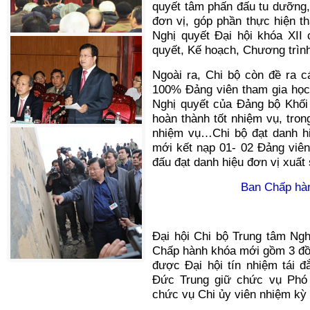
quyết tâm phấn đấu tu dưỡng,
đơn vị, góp phần thực hiện th
Nghị quyết Đại hội khóa XI
quyết, Kế hoạch, Chương trình
Ngoài ra, Chi bộ còn đề ra c
100% Đảng viên tham gia học 
Nghị quyết của Đảng bộ Khố
hoàn thành tốt nhiệm vụ, tro
nhiệm vụ…Chi bộ đạt danh hi
mới kết nạp 01- 02 Đảng viê
đấu đạt danh hiệu đơn vị xuấ
Ban Chấp hàn
Đại hội Chi bộ Trung tâm Ng
Chấp hành khóa mới gồm 3 đồn
được Đại hội tín nhiệm tái 
Đức Trung giữ chức vụ Phó 
chức vụ Chi ủy viên nhiệm kỳ