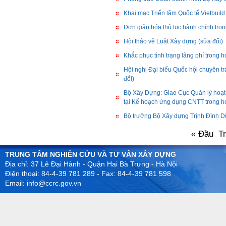
Khai mạc Triển lãm Quốc tế Vietbuil
Đơn giản hóa thủ tục hành chính tr
Hội thảo về Luật Xây dựng (sửa đổi)
Khắc phục tình trạng lãng phí trong 
Hội nghị Đại biểu Quốc hội chuyên t
đổi)
Bộ Xây Dựng: Giao Cục Quản lý hoạ
tại Kế hoạch ứng dụng CNTT trong 
Bộ trưởng Bộ Xây dựng Trịnh Đình D
« Đầu
T
TRUNG TÂM NGHIÊN CỨU VÀ TƯ VẤN XÂY DỰNG
Địa chỉ: 37 Lê Đại Hành - Quận Hai Bà Trưng - Hà Nội
Điện thoại: 84-4-39 781 289 - Fax: 84-4-39 781 598
Email: info@ccrc.gov.vn