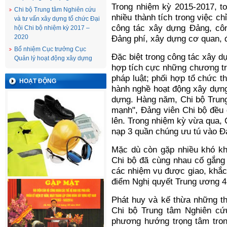
Trong nhiệm kỳ 2015-2017, to
Chi bộ Trung tâm Nghiên cứu
nhiều thành tích trong việc ch
và tư vấn xây dựng tổ chức Đại
công tác xây dựng Đảng, công
hội Chi bộ nhiệm kỳ 2017 –
2020
Đảng phí, xây dựng cơ quan, đ
Bổ nhiệm Cục trưởng Cục
Đặc biệt trong công tác xây d
Quản lý hoạt động xây dựng
hợp tích cực những chương tr
pháp luật; phối hợp tổ chức t
HOẠT ĐỘNG
hành nghề hoạt động xây dựng;
dựng. Hàng năm, Chi bộ Trung
mạnh", Đảng viên Chi bộ đều 
lên. Trong nhiệm kỳ vừa qua, 
nạp 3 quần chúng ưu tú vào Đ
Mặc dù còn gặp nhiều khó kh
Chi bộ đã cùng nhau cố gắng 
các nhiệm vụ được giao, khắc
điểm Nghị quyết Trung ương 4
Phát huy và kế thừa những th
Chi bộ Trung tâm Nghiên cứ
phương hướng trọng tâm tron