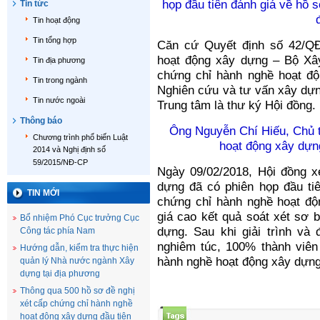
họp đầu tiên đánh giá về hồ 
Tin tức
Tin hoạt động
Tin tổng hợp
Căn cứ Quyết định số 42/Q
hoạt động xây dựng – Bộ Xây
Tin địa phương
chứng chỉ hành nghề hoạt đ
Tin trong ngành
Nghiên cứu và tư vấn xây dựn
Tin nước ngoài
Trung tâm là thư ký Hội đồng.
Thông báo
Ông Nguyễn Chí Hiếu, Chủ t
Chương trình phổ biến Luật
hoạt động xây dựn
2014 và Nghị định số
59/2015/NĐ-CP
Ngày 09/02/2018, Hội đồng x
dựng đã có phiên họp đầu ti
TIN MỚI
chứng chỉ hành nghề hoạt độ
giá cao kết quả soát xét sơ 
Bổ nhiệm Phó Cục trưởng Cục
dựng. Sau khi giải trình và 
Công tác phía Nam
nghiêm túc, 100% thành viên
Hướng dẫn, kiểm tra thực hiện
hành nghề hoạt động xây dựng
quản lý Nhà nước ngành Xây
dựng tại địa phương
Thông qua 500 hồ sơ đề nghị
xét cấp chứng chỉ hành nghề
hoạt động xây dựng đầu tiên