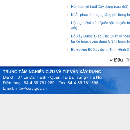
Hội thảo về Luật Xây dựng (sửa đổi)
Khắc phục tình trạng lãng phí trong 
Hội nghị Đại biểu Quốc hội chuyên t
đổi)
Bộ Xây Dựng: Giao Cục Quản lý hoạ
tại Kế hoạch ứng dụng CNTT trong 
Bộ trưởng Bộ Xây dựng Trịnh Đình D
« Đầu
T
TRUNG TÂM NGHIÊN CỨU VÀ TƯ VẤN XÂY DỰNG
Địa chỉ: 37 Lê Đại Hành - Quận Hai Bà Trưng - Hà Nội
Điện thoại: 84-4-39 781 289 - Fax: 84-4-39 781 598
Email: info@ccrc.gov.vn