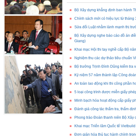
Bộ Xây dựng khẳng định ban hành Th
Chính sách mới có hiệu lực từ tháng
Sửa đổi Luật nhằm lành mạnh thị trư
Bộ Xây dựng nghe báo cáo đồ án điề
Giang)
Khai mạc Hội thi tay nghề cấp Bộ n
Nghiệm thu các dự thảo tiêu chuẩn V
Bộ trưởng Trịnh Đình Dũng kiểm tra v
Kỷ niệm 57 năm thành lập Công đoà
An toàn lao động khi thi công phần ho
5 loại công trình được miễn giấy ph
Minh bạch hóa hoạt động cấp giấy p
Đánh giá công tác thẩm tra, thẩm định
Phong trào Đoàn thanh niên Bộ Xây 
Khai mạc Triển lãm Quốc tế Vietbuil
Đơn giản hóa thủ tục hành chính tr