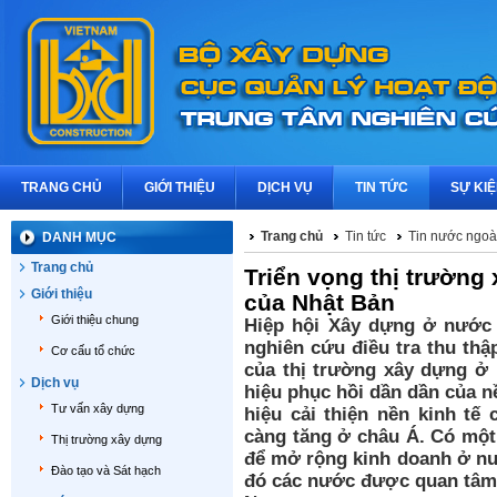
TRANG CHỦ
GIỚI THIỆU
DỊCH VỤ
TIN TỨC
SỰ KI
Trang chủ
Tin tức
Tin nước ngoà
DANH MỤC
Trang chủ
Triển vọng thị trườn
Giới thiệu
của Nhật Bản
Giới thiệu chung
Hiệp hội Xây dựng ở nước 
nghiên cứu điều tra thu thậ
Cơ cấu tổ chức
của thị trường xây dựng ở
Dịch vụ
hiệu phục hồi dần dần của n
Tư vấn xây dựng
hiệu cải thiện nền kinh tế
càng tăng ở châu Á. Có một
Thị trường xây dựng
để mở rộng kinh doanh ở nướ
Đào tạo và Sát hạch
đó các nước được quan tâm 