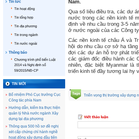
Nam.
Tin tức
Tin hoạt động
Qua số liệu điều tra, các dự 
nước trong các nền kinh tế m
Tin tổng hợp
định về nhu cầu trong 3-5 nă
Tin địa phương
ở nước ngoài của các Công ty
Tin trong ngành
Các nền kinh tế châu Á và Tr
Tin nước ngoài
hội do nhu cầu cơ sở hạ tầng
đợi các dự án hỗ trợ phát triể
Thông báo
các giám đốc điều hành các 
Chương trình phổ biến Luật
nhiên, đặc biệt Myanmar là t
2014 và Nghị định số
triển kinh tế đầy tương lai hy
59/2015/NĐ-CP
TIN MỚI
Bổ nhiệm Phó Cục trưởng Cục
Triển vọng thị trường xây dựng
Công tác phía Nam
Hướng dẫn, kiểm tra thực hiện
quản lý Nhà nước ngành Xây
dựng tại địa phương
Thông qua 500 hồ sơ đề nghị
xét cấp chứng chỉ hành nghề
hoạt động xây dựng đầu tiên