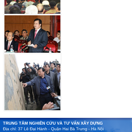
TRUNG TÂM NGHIÊN CỨU VÀ TƯ VẤN XÂY DỰNG
Địa chỉ: 37 Lê Đại Hành - Quận Hai Bà Trưng - Hà Nội