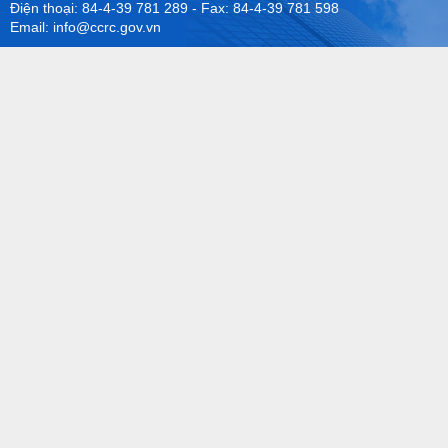
Điện thoại: 84-4-39 781 289 - Fax: 84-4-39 781 598
Email: info@ccrc.gov.vn