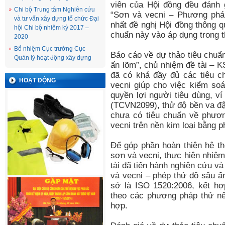
viên của Hội đồng đều đánh 
Chi bộ Trung tâm Nghiên cứu
“Sơn và vecni – Phương pháp
và tư vấn xây dựng tổ chức Đại
nhất đề nghị Hội đồng thông 
hội Chi bộ nhiệm kỳ 2017 –
chuẩn này vào áp dụng trong t
2020
Bổ nhiệm Cục trưởng Cục
Báo cáo về dự thảo tiêu chuẩ
Quản lý hoạt động xây dựng
ấn lõm”, chủ nhiệm đề tài – K
đã có khá đầy đủ các tiêu 
HOẠT ĐỘNG
vecni giúp cho việc kiểm so
quyền lợi người tiêu dùng, v
(TCVN2099), thử độ bền va đ
chưa có tiêu chuẩn về phươ
vecni trên nền kim loại bằng 
Để góp phần hoàn thiện hệ th
sơn và vecni, thực hiện nhiệ
tài đã tiến hành nghiên cứu v
và vecni – phép thử độ sâu ấn
sở là ISO 1520:2006, kết h
theo các phương pháp thử nê
hợp.