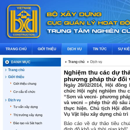
TRANG CHỦ
GIỚI THIỆU
DỊCH VỤ
TIN TỨC
SỰ KI
Trang chủ
Dịch vụ
DANH MỤC
Trang chủ
Nghiệm thu các dự thả
Giới thiệu
phương pháp thử đối 
Giới thiệu chung
Ngày 26/02/2014, Hội đồn
chức Hội nghị nghiệm thu c
Cơ cấu tổ chức
“Sơn và vecni- phương pháp
Dịch vụ
và vecni – phép thử độ sâu 
Tư vấn xây dựng
thực hiện. Chủ tịch Hội đồ
Vụ Vật liệu xây dựng chủ trì
Thị trường xây dựng
Báo cáo về dự thảo tiêu ch
Đào tạo và Sát hạch
định độ khô và thời gian khô