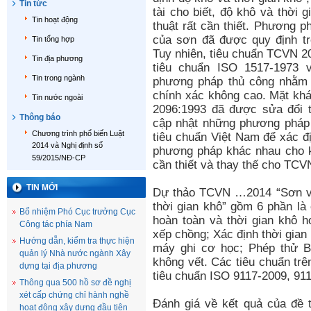
Tin tức
tài cho biết, độ khô và thời 
Tin hoạt động
thuật rất cần thiết. Phương p
của sơn đã được quy định t
Tin tổng hợp
Tuy nhiên, tiêu chuẩn TCVN 2
Tin địa phương
tiêu chuẩn ISO 1517-1973 
Tin trong ngành
phương pháp thủ công nhằm 
chính xác không cao. Mặt kh
Tin nước ngoài
2096:1993 đã được sửa đổi 
Thông báo
cập nhật những phương pháp 
Chương trình phổ biến Luật
tiêu chuẩn Việt Nam để xác đ
2014 và Nghị định số
phương pháp khác nhau cho k
59/2015/NĐ-CP
cần thiết và thay thế cho TCV
TIN MỚI
Dự thảo TCVN …2014 “Sơn và
thời gian khô” gồm 6 phần là 
Bổ nhiệm Phó Cục trưởng Cục
hoàn toàn và thời gian khô 
Công tác phía Nam
xếp chồng; Xác định thời gian 
Hướng dẫn, kiểm tra thực hiện
máy ghi cơ học; Phép thử Ba
quản lý Nhà nước ngành Xây
không vết. Các tiêu chuẩn trê
dựng tại địa phương
tiêu chuẩn ISO 9117-2009, 91
Thông qua 500 hồ sơ đề nghị
xét cấp chứng chỉ hành nghề
Đánh giá về kết quả của đề t
hoạt động xây dựng đầu tiên