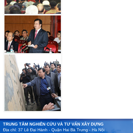
TRUNG TÂM NGHIÊN CỨU VÀ TƯ VẤN XÂY DỰNG
Địa chỉ: 37 Lê Đại Hành - Quận Hai Bà Trưng - Hà Nội