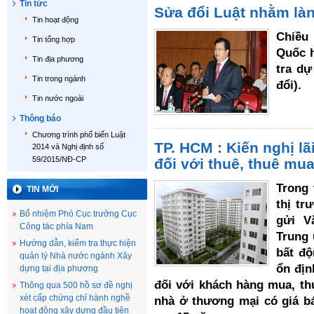
Tin tức
Sửa đổi Luật nhằm là
Tin hoạt động
Chiều 
Tin tổng hợp
Quốc h
Tin địa phương
tra dự
Tin trong ngành
đổi).
Tin nước ngoài
Thông báo
Chương trình phổ biến Luật
TP. HCM : Kiến nghị l
2014 và Nghị định số
59/2015/NĐ-CP
đối với thuê, thuê mua
Trong 
TIN MỚI
thị tr
Bổ nhiệm Phó Cục trưởng Cục
gửi V
Công tác phía Nam
Trung 
Hướng dẫn, kiểm tra thực hiện
bất đ
quản lý Nhà nước ngành Xây
ổn địn
dựng tại địa phương
đối với khách hàng mua, th
Thông qua 500 hồ sơ đề nghị
xét cấp chứng chỉ hành nghề
nhà ở thương mại có giá bá
hoạt động xây dựng đầu tiên