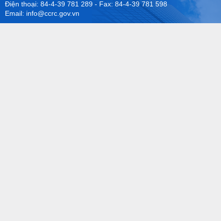
Điện thoại: 84-4-39 781 289 - Fax: 84-4-39 781 598
Email: info@ccrc.gov.vn