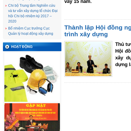
vay 15 năm.
Chi bộ Trung tâm Nghiên cứu
và tư vấn xây dựng tổ chức Đại
hội Chi bộ nhiệm kỳ 2017 –
2020
Thành lập Hội đồng n
Bổ nhiệm Cục trưởng Cục
trình xây dựng
Quản lý hoạt động xây dựng
Thủ t
HOẠT ĐỘNG
Hội đồ
xây d
dựng l