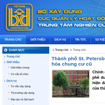
TRANG CHỦ
GIỚI THIỆU
DỊCH VỤ
TIN TỨC
SỰ KI
Trang chủ
Trang chủ
DANH MỤC
Trang chủ
Thành phố St. Petersbu
Giới thiệu
hóa chung cư cũ
Giới thiệu chung
Chính 
Cơ cấu tổ chức
phê du
Dịch vụ
hiện đ
Tư vấn xây dựng
của th
Thị trường xây dựng
Đào tạo và Sát hạch