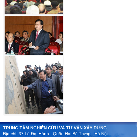
TRUNG TÂM NGHIÊN CỨU VÀ TƯ VẤN XÂY DỰNG
Địa chỉ: 37 Lê Đại Hành - Quận Hai Bà Trưng - Hà Nội