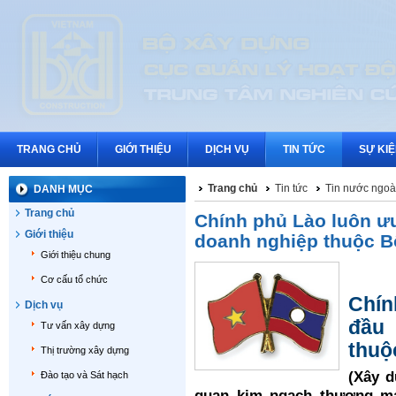
TRANG CHỦ
GIỚI THIỆU
DỊCH VỤ
TIN TỨC
SỰ KI
Trang chủ
Tin tức
Tin nước ngoà
DANH MỤC
Trang chủ
Chính phủ Lào luôn ưu
Giới thiệu
doanh nghiệp thuộc B
Giới thiệu chung
Cơ cấu tổ chức
Chín
Dịch vụ
đầu
Tư vấn xây dựng
thuộ
Thị trường xây dựng
(Xây d
Đào tạo và Sát hạch
quan kim ngạch thương mại