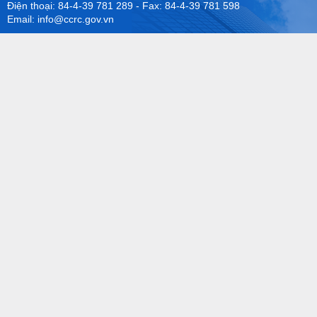
Điện thoại: 84-4-39 781 289 - Fax: 84-4-39 781 598
Email: info@ccrc.gov.vn