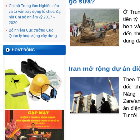
gỗ sưa?
Chi bộ Trung tâm Nghiên cứu
Ở Trun
và tư vấn xây dựng tổ chức Đại
hội Chi bộ nhiệm kỳ 2017 –
tiền t
2020
hơn vàn
Bổ nhiệm Cục trưởng Cục
đến nh
Quản lý hoạt động xây dựng
dụng đ
HOẠT ĐỘNG
Iran mở rộng dự án đi
Theo T
đốc ph
Năng 
Zare'a
án điệ
Tư tới