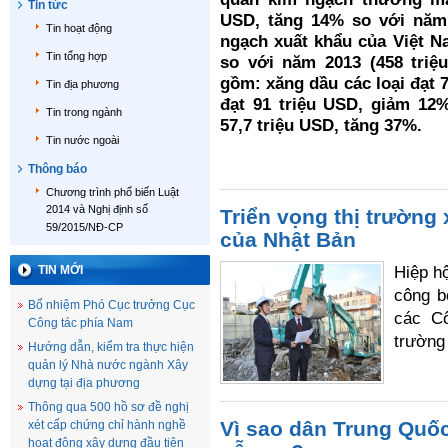
Tin tức
USD, tăng 14% so với năm 
Tin hoạt động
ngạch xuất khẩu của Việt N
Tin tổng hợp
so với năm 2013 (458 triệ
gồm: xăng dầu các loại đạt 7
Tin địa phương
đạt 91 triệu USD, giảm 12%
Tin trong ngành
57,7 triệu USD, tăng 37%.
Tin nước ngoài
Thông báo
Chương trình phổ biến Luật
2014 và Nghị định số
Triển vọng thị trườn
59/2015/NĐ-CP
của Nhật Bản
TIN MỚI
Hiệp h
công b
Bổ nhiệm Phó Cục trưởng Cục
các Cô
Công tác phía Nam
trường
Hướng dẫn, kiểm tra thực hiện
quản lý Nhà nước ngành Xây
dựng tại địa phương
Thông qua 500 hồ sơ đề nghị
Vì sao dân Trung Quốc
xét cấp chứng chỉ hành nghề
hoạt động xây dựng đầu tiên