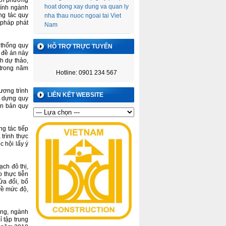
 mới phương
hoat dong xay dung va quan ly
hính ngành
ng tác quy
nha thau nuoc ngoai tai Viet
 pháp phát
Nam
 thống quy
HỖ TRỢ TRỰC TUYẾN
 đề án này
h dự thảo,
 trong năm
Hotline: 0901 234 567
ương trình
LIÊN KẾT WEBSITE
y dựng quy
ăn bản quy
g tác tiếp
trình thực
 hội lấy ý
ch đô thị,
o thực tiễn
ửa đổi, bổ
về mức độ,
ống, ngành
 tập trung