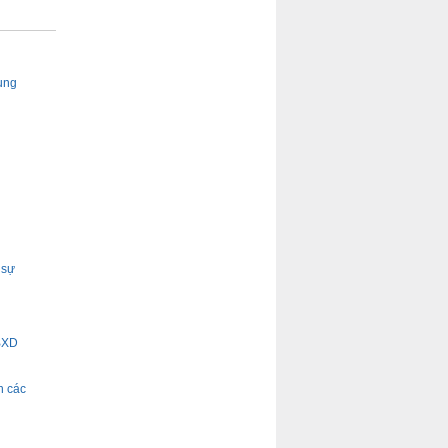
ung
 sự
-BXD
h các