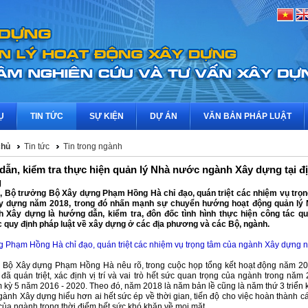
Ụ
TIN TỨC
SỰ KIỆN
DỰ ÁN
VĂN BẢN PHÁP LUẬT
chủ
Tin tức
Tin trong ngành
ẫn, kiểm tra thực hiện quản lý Nhà nước ngành Xây dựng tại đ
g
, Bộ trưởng Bộ Xây dựng Phạm Hồng Hà chỉ đạo, quán triệt các nhiệm vụ trọ
y dựng năm 2018, trong đó nhấn mạnh sự chuyển hướng hoạt động quản lý
 Xây dựng là hướng dẫn, kiểm tra, đôn đốc tình hình thực hiện công tác q
 quy định pháp luật về xây dựng ở các địa phương và các Bộ, ngành.
g Phạm Hồng Hà chỉ đạo, quán triệt các nhiệm vụ trọng tâm của ngành Xây dựng 
 Bộ Xây dựng Phạm Hồng Hà nêu rõ, trong cuộc họp tổng kết hoạt động năm 2
đã quán triệt, xác định vị trí và vai trò hết sức quan trọng của ngành trong năm
 kỳ 5 năm 2016 - 2020. Theo đó, năm 2018 là năm bản lề cũng là năm thứ 3 triển 
gành Xây dựng hiểu hơn ai hết sức ép về thời gian, tiến độ cho việc hoàn thành c
của ngành trong thời điểm hết sức khó khăn về mọi mặt.