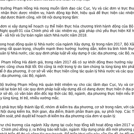
ộ trưởng Phạm Hồng Hà mong muốn lãnh đạo các Cục, Vụ và các đơn vị trực th
nhận thức được nhiệm vụ, hành động kịp thời, hiệu quả để thực hiện các nhiệ
đạt được thành công, với 08 nội dung trọng tâm:
 đơn vị xây dựng kế hoạch cụ thể hiện thực hóa chương trình hành động của B
 Nghị quyết 01 của Chính phủ về các nhiệm vụ, giải pháp chủ yếu thực hiện Kế 
h tế - xã hội và Dự toán ngân sách Nhà nước năm 2018.
trong hoạt động quản lý Nhà nước của ngành Xây dựng, từ trong năm 2017, Bộ X
ương rất quan trọng, chuyển mạnh theo hướng: hướng dẫn, kiểm tra tình hình thự
quản lý Nhà nước, các quy định pháp luật về xây dựng ở các địa phương, các Bộ, 
 Phạm Hồng Hà đánh giá, trong năm 2017 đã có sự khởi động theo hướng này
ợc cũng chưa thật tốt. Đó cũng là một trong lý do làm chúng ta lúng túng khi phả
 tế ở địa phương, ở cơ sở về việc thực hiện công tác quản lý Nhà nước và các quy
ác địa phương, các Bộ, ngành.
Bộ trưởng Phạm Hồng Hà quán triệt nhiệm vụ cho các lãnh đạo Cục, Vụ và cơ
oát lại toàn bộ các quy định pháp luật xây dựng đã có đang được thực hiện ở địa 
cơ sở đó, có văn bản đôn đốc kịp thời các Bộ, ngành, địa phương thực hiện nếu th
y lúng túng, trì trệ, nhiều vướng mắc.
 phải trực tiếp thành lập tổ, nhóm đi kiểm tra địa phương, cơ sở trong năm, với c
: Nội dung kiểm tra, thời gian, địa điểm, thành phần tham gia, sự phối hợp. Các 
kiểm soát, phê duyệt kế hoạch đi kiểm tra địa phương của đơn vị quản lý.
hư chủ trương của ngành Xây dựng tại cuộc họp tổng kết hoạt động năm 2017 
 Chính phủ đồng ý, ra thông báo kết luận, ngành Xây dựng phải đổi mới phương 