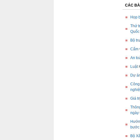
CÁC BÀ
Họp b
Thứ t
Quốc 
Bộ tr
Cấm v
An to
Luật 
Dự án
Công 
nghiệ
Giá t
Thông
ngày 
Hướng
bước 
Bộ Xâ