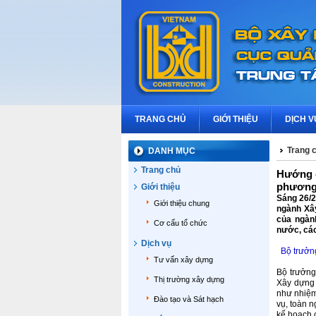
TRANG CHỦ
GIỚI THIỆU
DỊCH V
Trang 
DANH MỤC
Trang chủ
Hướng d
phươn
Giới thiệu
Sáng 26/2
Giới thiệu chung
ngành Xâ
của ngành
Cơ cấu tổ chức
nước, các
Dịch vụ
Bộ trưởn
Tư vấn xây dựng
Bộ trưởng
Thị trường xây dựng
Xây dựng 
như nhiệm
Đào tạo và Sát hạch
vụ, toàn n
kế hoạch 