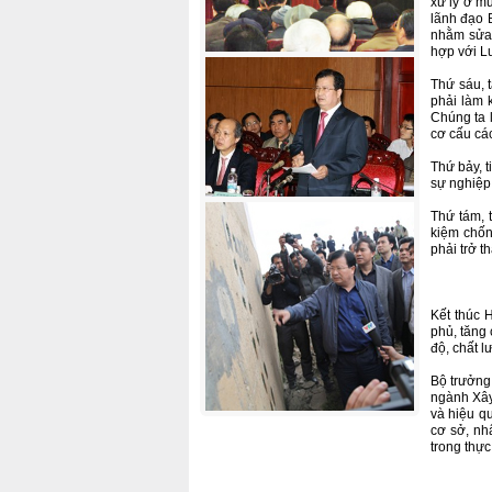
xử lý ở m
lãnh đạo 
nhằm sửa 
hợp với L
Thứ sáu, 
phải làm 
Chúng ta 
cơ cấu cá
Thứ bảy, t
sự nghiệp
Thứ tám, 
kiệm chống
phải trở t
Kết thúc 
phủ, tăng 
độ, chất 
Bộ trưởng
ngành Xây
và hiệu qu
cơ sở, nh
trong thực