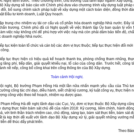
ức Nghị định trước. Theo chương trình, chủ trương của lãnh đạo ngành Xây dựng
Bộ Xây dựng sẽ báo cáo với Chính phủ đưa vào chương trình xây dựng luật pháp
đổi, bổ sung chính sách pháp luật về xây dựng một cách toàn diện, đồng thời đ
uật Đầu tư kinh doanh, Luật Quy hoạch.
tập trung cho nhiệm vụ tái cơ cấu và cổ phần hóa doanh nghiệp Nhà nước. Đây l
khẩn trương. Chính phủ đã có Nghị quyết về việc thành lập Ủy ban quản lý vốn
làm việc này không chỉ để phù hợp với việc này mà còn phải đảm bảo tiến độ, chất
c doanh nghiệp Nhà nước.
iếp tục kiện toàn tổ chức và cán bộ các đơn vị trực thuộc; tiếp tục thực hiện đổi mới
 công.
tiếp tục thực hiện có hiệu quả kế hoạch thanh tra, phòng chống tham nhũng, thực
 lãng phí, tiếp dân, giải quyết khiếu nại, tố cáo của công dân. Trước hết, công t
hành nề nếp, công bố công khai trên cổng thông tin của Bộ Xây dựng.
Toàn cảnh Hội nghị.
Hội nghị, Bộ trưởng Phạm Hồng Hà một lần nữa nhấn mạnh yêu cầu của Thủ t
cường công tác chỉ đạo, điều hành, siết chặt kỷ cương, kỷ luật công vụ, thực hiện 
lượng công việc theo kế hoạch, nhiệm vụ được giao.
 Phạm Hồng Hà đề nghị lãnh đạo các Cục, Vụ, đơn vị trực thuộc Bộ Xây dựng cũn
 dựng thực hiện bám sát chủ đề của năm 2018: Kỷ cương, liêm chính, hành động
ả, với tinh thần trách nhiệm cao, chủ động, sáng tạo, bám sát thực tiễn, bám sát 
ất là kịp thời đề xuất với lãnh đạo Bộ Xây dựng xử lý, giải quyết những vướng mắ
 tiễn để thúc đẩy phát triển.
Theo Báo