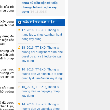
chưa đủ điều kiện xét cấp
uộc của Bộ
chứng chỉ hành nghề xây
m vụ trong
dựng
(16-11-2018)
ộ Xây dựng
VĂN BẢN PHÁP LUẬT
hoạch phát
17_2016_TT-BXD_Thong tu
nang luc to chuc-ca nhan hoat
ây dựng đã
dong xay dung
c hiện các
ngành.
18_2016_TT-BXD_Thong tu
 nhưng kết
huong noi dung tham dinh-phe
n ánh tình
duyet du an va thiet ke-du toan
 định pháp
xay dung
 quan trực
16_2016_TT-BXD_Thong tu
phương, cơ
huong dan ve hinh thuc to chuc
ực tiễn có
quan ly du an đau tu xay dung
15_2016_TT-BXD_Thong tu
ác nôi dung
huong dan ve cap giay phep
Thứ trưởng
xay dung
và đã được
14_2016_TT-BXD_Thong tu
pháp luận,
huong dan ve cap giay phep