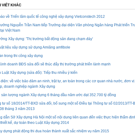
I VIẾT KHÁC
áo về Triển lãm quốc tế công nghệ xây dựng Vietconstech 2012
rưởng Nguyễn Trần Nam tiếp Trưởng đại diện Văn phòng Ngân hàng Phát triển Tr
tại Việt Nam
ưởng Xây dựng: 'Thị trường bất động sản đang chạm đáy'
ật liệu xây dựng sử dụng Amiăng amfibole
àn trong thi công xây dựng
Kinh doanh BĐS sửa đổi sẽ thúc đẩy thị trường phát triển lành mạnh
 Luật Xây dựng (sửa đổi): Tiếp thu nhiều ý kiến
điện: về việc bảo đảm an ninh, trật tự, an toàn trong các cơ quan nhà nước, đơn vị
p, doanh nghiệp ngành Xây dựng
rị sản lượng ngành Xây dựng 6 tháng đầu năm ước đạt 352.700 tỷ đồng
 tư số 18/2014/TT-BXD sửa đổi, bổ sung một số Điều tại Thông tư số 02/2013/TT
08 tháng 3 năm 2013
 dẫn Sở Xây dựng Hà Nội một số nội dung liên quan đến việc thực hiện thẩm địn
thiết kế, dự toán theo Luật Xây dựng 2014
y dựng phát động thi đua hoàn thành xuất sắc nhiệm vụ năm 2015