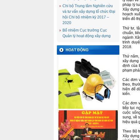
lý luận về
pháp lý lu
Chi bộ Trung tâm Nghiên cứu
Xây dựng 
và tư vấn xây dựng tổ chức Đại
hoạch xuấ
hội Chi bộ nhiệm kỳ 2017 –
triển đô t
2020
Thứ tư, t
Bổ nhiệm Cục trưởng Cục
chuẩn, tiê
Quản lý hoạt động xây dựng
ngành Xây
trình duy
2018.
HOẠT ĐỘNG
Thứ năm, 
xây dựng 
định của 
phạm pháp
Các đơn vị
theo, thư
hiện để đ
kiến.
Các đơn v
tiếp tục n
cuộc sống
sung, về s
hiệu quả g
Theo Bộ t
Xây dựng 