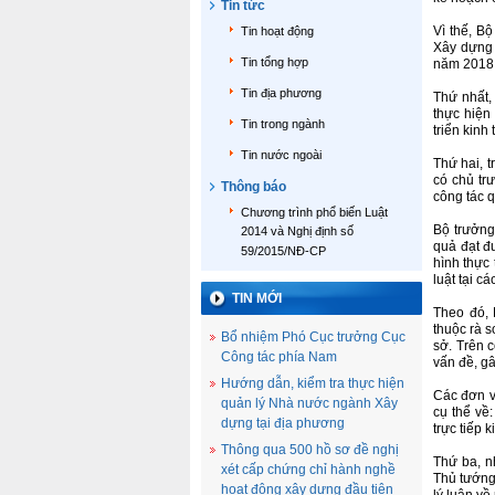
Tin tức
Vì thế, B
Tin hoạt động
Xây dựng 
Tin tổng hợp
năm 2018 
Tin địa phương
Thứ nhất,
thực hiện
Tin trong ngành
triển kin
Tin nước ngoài
Thứ hai, 
có chủ tr
Thông báo
công tác 
Chương trình phổ biến Luật
Bộ trưởng
2014 và Nghị định số
quả đạt đư
59/2015/NĐ-CP
hình thực
luật tại c
TIN MỚI
Theo đó, 
thuộc rà s
Bổ nhiệm Phó Cục trưởng Cục
sở. Trên 
Công tác phía Nam
vấn đề, gâ
Hướng dẫn, kiểm tra thực hiện
Các đơn vị
quản lý Nhà nước ngành Xây
cụ thể về
dựng tại địa phương
trực tiếp 
Thông qua 500 hồ sơ đề nghị
Thứ ba, n
xét cấp chứng chỉ hành nghề
Thủ tướng
hoạt động xây dựng đầu tiên