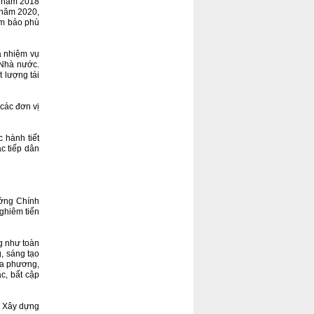
, năm 2018
 năm 2020,
ảm bảo phù
à nhiệm vụ
 Nhà nước.
 lượng tái
 các đơn vị
 hành tiết
ác tiếp dân
ướng Chính
nghiêm tiến
g như toàn
, sáng tạo
địa phương,
c, bất cập
 Xây dựng