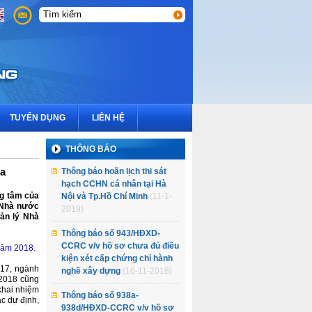
3
2
1
TUYỂN DỤNG
LIÊN HỆ
THÔNG BÁO
ịa
Thông báo hoãn lịch thi sát
hạch CCHN cá nhân tại Hà
ng tâm của
Nội và Tp.Hồ Chí Minh
(11-1-
 Nhà nước
2019)
uản lý Nhà
Thông báo số 943/HĐXD-
CCRC v/v hồ sơ chưa đủ điều
năm 2018.
kiện xét cấp chứng chỉ hành
017, ngành
nghề xây dựng
(16-11-2018)
 2018 cũng
khai nhiệm
Thông báo số 938a-
ác dự định,
938d/HĐXD-CCRC v/v hồ sơ