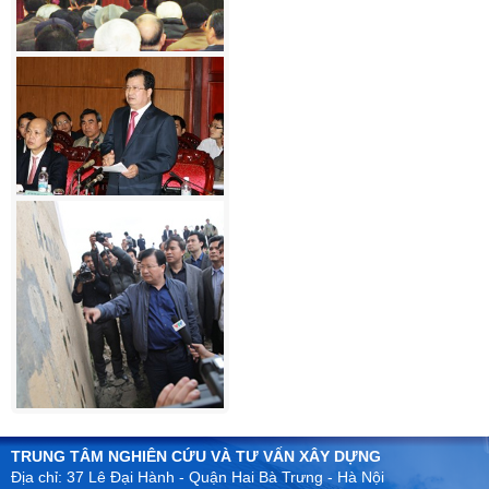
TRUNG TÂM NGHIÊN CỨU VÀ TƯ VẤN XÂY DỰNG
Địa chỉ: 37 Lê Đại Hành - Quận Hai Bà Trưng - Hà Nội