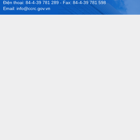
Điện thoại: 84-4-39 781 289 - Fax: 84-4-39 781 598
Email: info@ccrc.gov.vn