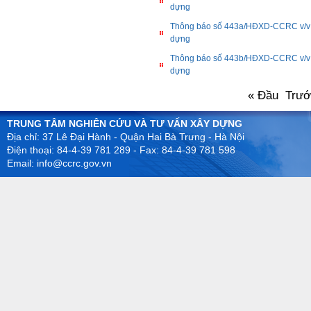
dựng
Thông báo số 443a/HĐXD-CCRC v/v h
dựng
Thông báo số 443b/HĐXD-CCRC v/v h
dựng
« Đầu
Trư
TRUNG TÂM NGHIÊN CỨU VÀ TƯ VẤN XÂY DỰNG
Địa chỉ: 37 Lê Đại Hành - Quận Hai Bà Trưng - Hà Nội
Điện thoại: 84-4-39 781 289 - Fax: 84-4-39 781 598
Email: info@ccrc.gov.vn