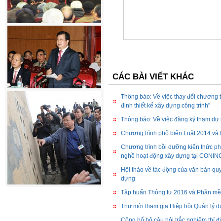
CÁC BÀI VIẾT KHÁC
Thông báo: Về việc thay đổi chương tr
định thiết kế xây dựng công trình"
Thông báo: Về việc đăng ký tham dự 
Chương trình phổ biến Luật 2014 và
Chương trình bồi dưỡng kiến thức ph
nghề hoạt động xây dựng tại CONI
Hội thảo về tác động của văn bản quy
dựng
Tập huấn Thông tư 2016 và Phần mề
Thư mời tham gia Hiệp hội Quản lý d
Công bố bộ câu hỏi trắc nghiệm thí 