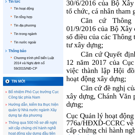
30/6/2016 của Bộ Xây
Tin tức
Tin hoạt động
tổ chức, cá nhân tham 
Tin tổng hợp
Căn cứ Thông 
Tin địa phương
01/9/2016 của Bộ Xây 
Tin trong ngành
số điều của các Thông 
Tin nước ngoài
tư xây dựng;
Thông báo
Căn cứ Quyết đị
Chương trình phổ biến Luật
12 năm 2017 của Cục
2014 và Nghị định số
59/2015/NĐ-CP
việc thành lập Hội đ
hoạt động xây dựng;
TIN MỚI
Căn cứ đề nghị củ
Bổ nhiệm Phó Cục trưởng Cục
xây dựng, Chánh Văn 
Công tác phía Nam
dựng;
Hướng dẫn, kiểm tra thực hiện
quản lý Nhà nước ngành Xây
Cục Quản lý hoạt động 
dựng tại địa phương
776a/HĐXD-CCRC về vi
Thông qua 500 hồ sơ đề nghị
xét cấp chứng chỉ hành nghề
cấp chứng chỉ hành ngh
hoạt động xây dựng đầu tiên