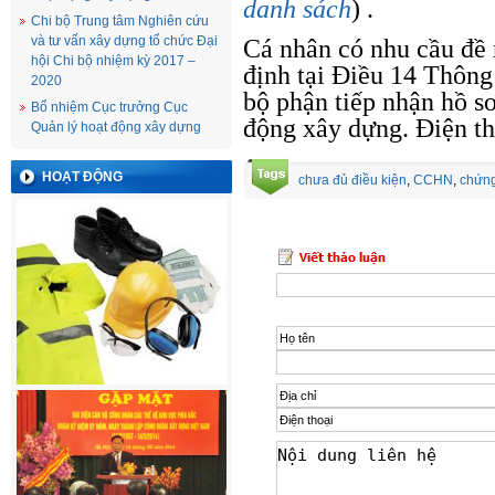
danh sách
)
.
Chi bộ Trung tâm Nghiên cứu
và tư vấn xây dựng tổ chức Đại
Cá nhân có nhu cầu đề 
hội Chi bộ nhiệm kỳ 2017 –
định tại Điều 14 Thông
2020
bộ phận tiếp nhận hồ s
Bổ nhiệm Cục trưởng Cục
động xây dựng. Điện th
Quản lý hoạt động xây dựng
HOẠT ĐỘNG
chưa đủ điều kiện
,
CCHN
,
chứng