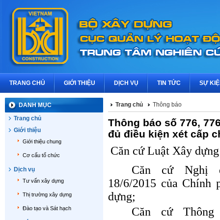
TRANG CHỦ
GIỚI THIỆU
DỊCH VỤ
TIN TỨC
SỰ KI
Trang chủ
Thông báo
DANH MỤC
Trang chủ
Thông báo số 776, 77
Giới thiệu
đủ điều kiện xét cấp 
Giới thiệu chung
Căn cứ Luật Xây dựng
Cơ cấu tổ chức
Căn cứ Nghị đ
Dịch vụ
18/6/2015 của Chính 
Tư vấn xây dựng
dựng;
Thị trường xây dựng
Đào tạo và Sát hạch
Căn cứ Thông 