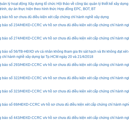
uản lý hoạt động Xây dựng tổ chức Hội thảo về công tác quản lý thiết kế xây dựng
trình, dự án thực hiện theo hình thức Hợp đồng EPC, BOT, BT
 báo hồ sơ chưa đủ điều kiện xét cấp chứng chỉ hành nghề xây dựng
 báo số 234/HĐXD-CCRC v/v hồ sơ chưa đủ điều kiện xét cấp chứng chỉ hành ng
 báo số 274/HĐXD-CCRC v/v hồ sơ chưa đủ điều kiện xét cấp chứng chỉ hành ng
 báo số 56/TB-HĐXD v/v cá nhân không tham gia thi sát hạch và thi không đạt xét
 chỉ hành nghề xây dựng tại Tp.HCM ngày 20 và 21/4/2018
 báo số 293/HĐXD-CCRC v/v hồ sơ chưa đủ điều kiện xét cấp chứng chỉ hành ng
 báo số 322/HĐXD-CCRC v/v hồ sơ chưa đủ điều kiện xét cấp chứng chỉ hành ng
 báo số 323/HĐXD-CCRC v/v hồ sơ chưa đủ điều kiện xét cấp chứng chỉ hành ng
 báo số 69/HĐXD-CCRC v/v hồ sơ chưa đủ điều kiện xét cấp chứng chỉ hành ngh
 báo số 443/HĐXD-CCRC v/v hồ sơ chưa đủ điều kiện xét cấp chứng chỉ hành ng