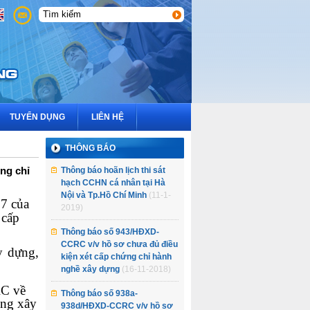
3
2
1
TUYỂN DỤNG
LIÊN HỆ
THÔNG BÁO
ng chỉ
Thông báo hoãn lịch thi sát
hạch CCHN cá nhân tại Hà
Nội và Tp.Hồ Chí Minh
(11-1-
7 của
2019)
 cấp
Thông báo số 943/HĐXD-
CCRC v/v hồ sơ chưa đủ điều
y dựng,
kiện xét cấp chứng chỉ hành
nghề xây dựng
(16-11-2018)
RC về
Thông báo số 938a-
ộng xây
938d/HĐXD-CCRC v/v hồ sơ