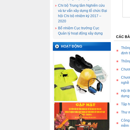
Chi bộ Trung tâm Nghiên cứu
và tư vấn xây dựng tổ chức Đại
hội Chi bộ nhiệm kỳ 2017 –
2020
Bổ nhiệm Cục trưởng Cục
Quản lý hoạt động xây dựng
CÁC BÀ
HOẠT ĐỘNG
Thông
định 
Thông
Chươn
Chươn
nghề 
Hội t
dựng
Tập h
Thư m
Công 
mềm s