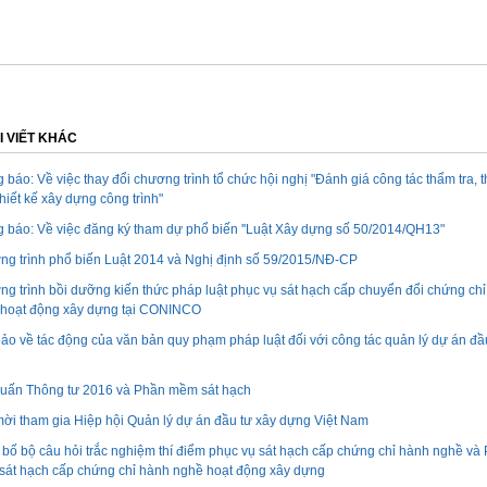
I VIẾT KHÁC
 báo: Về việc thay đổi chương trình tổ chức hội nghị "Đánh giá công tác thẩm tra, 
thiết kế xây dựng công trình"
 báo: Về việc đăng ký tham dự phổ biến ''Luật Xây dựng số 50/2014/QH13"
g trình phổ biến Luật 2014 và Nghị định số 59/2015/NĐ-CP
g trình bồi dưỡng kiến thức pháp luật phục vụ sát hạch cấp chuyển đổi chứng ch
hoạt động xây dựng tại CONINCO
hảo về tác động của văn bản quy phạm pháp luật đối với công tác quản lý dự án đầ
uấn Thông tư 2016 và Phần mềm sát hạch
ời tham gia Hiệp hội Quản lý dự án đầu tư xây dựng Việt Nam
bố bộ câu hỏi trắc nghiệm thí điểm phục vụ sát hạch cấp chứng chỉ hành nghề và
át hạch cấp chứng chỉ hành nghề hoạt động xây dựng