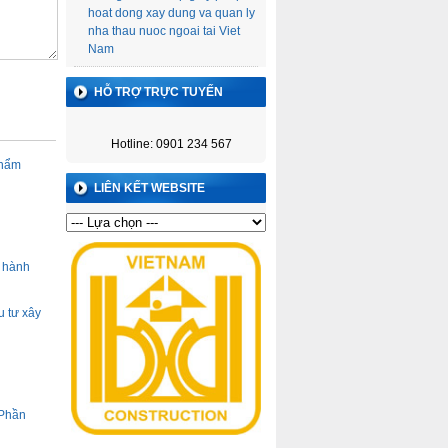
hoat dong xay dung va quan ly
nha thau nuoc ngoai tai Viet
Nam
HỖ TRỢ TRỰC TUYẾN
Hotline: 0901 234 567
thẩm
LIÊN KẾT WEBSITE
ỉ hành
u tư xây
 Phần