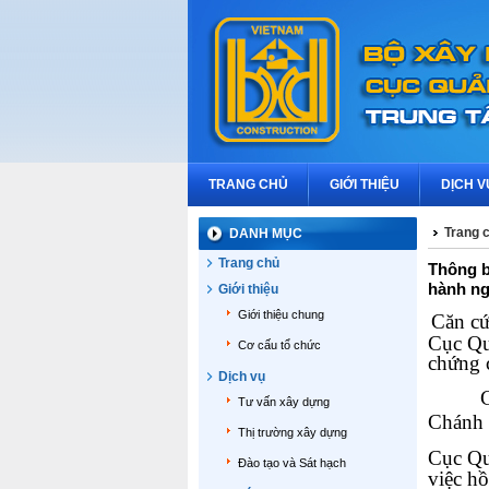
TRANG CHỦ
GIỚI THIỆU
DỊCH V
Trang 
DANH MỤC
Trang chủ
Thông b
hành ng
Giới thiệu
Giới thiệu chung
Căn c
Cục Qu
Cơ cấu tổ chức
chứng 
Dịch vụ
Tư vấn xây dựng
Chánh 
Thị trường xây dựng
Cục Qu
Đào tạo và Sát hạch
việc h