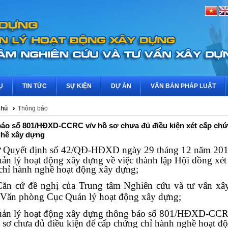
Ụ
TIN TỨC
SỰ KIỆN
DỰ ÁN
VĂN BẢN PHÁP LUẬT
chủ
Thông báo
áo số 801/HĐXD-CCRC v/v hồ sơ chưa đủ điều kiện xét cấp chứ
hề xây dựng
ứ Quyết định số 42/QĐ-HĐXD ngày 29 tháng 12 năm 201
ản lý hoạt động xây dựng về việc thành lập Hội đồng xét
chỉ hành nghề hoạt động xây dựng;
Căn cứ đề nghị của Trung tâm Nghiên cứu và tư vấn xâ
Văn phòng Cục Quản lý hoạt động xây dựng;
ản lý hoạt động xây dựng thông báo số 801/HĐXD-CC
ồ sơ chưa đủ điều kiện để cấp chứng chỉ hành nghề hoạt đ