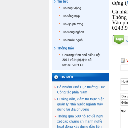
Tin tức
dựng (
Tin hoạt động
Cá nhân
Thông 
Tin tổng hợp
Văn ph
Tin địa phương
0243.9
Tin trong ngành
Tin nước ngoài
c
Thông báo
Chương trình phổ biến Luật
2014 và Nghị định số
59/2015/NĐ-CP
TIN MỚI
Bổ nhiệm Phó Cục trưởng Cục
Công tác phía Nam
Hướng dẫn, kiểm tra thực hiện
quản lý Nhà nước ngành Xây
dựng tại địa phương
Thông qua 500 hồ sơ đề nghị
xét cấp chứng chỉ hành nghề
hoạt động xây dựng đầu tiên