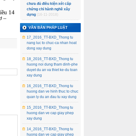
chưa đủ điều kiện xét cấp
chứng chỉ hành nghề xây
Điều 14
dựng
(16-11-2018)
ơ –
VĂN BẢN PHÁP LUẬT
17_2016_TT-BXD_Thong tu
nang luc to chuc-ca nhan hoat
dong xay dung
18_2016_TT-BXD_Thong tu
huong noi dung tham dinh-phe
duyet du an va thiet ke-du toan
xay dung
16_2016_TT-BXD_Thong tu
huong dan ve hinh thuc to chuc
quan ly du an đau tu xay dung
15_2016_TT-BXD_Thong tu
huong dan ve cap giay phep
xay dung
14_2016_TT-BXD_Thong tu
huong dan ve cap giay phep